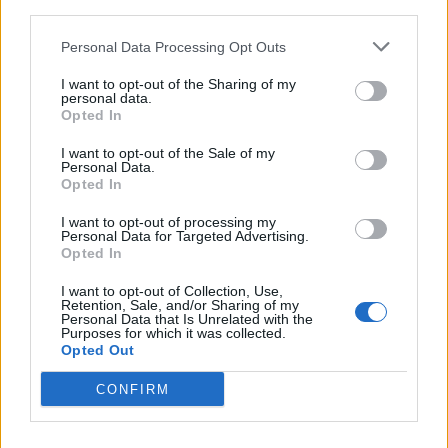
third parties.
Colli Senza Frontiere: l'epilogo
Personal Data Processing Opt Outs
Vince Colle Scorrano
I want to opt-out of the Sharing of my
05.08.2019
PESCARAPOST
personal data.
Opted In
I want to opt-out of the Sale of my
Personal Data.
Opted In
I want to opt-out of processing my
Personal Data for Targeted Advertising.
Opted In
I want to opt-out of Collection, Use,
Retention, Sale, and/or Sharing of my
Personal Data that Is Unrelated with the
Purposes for which it was collected.
Opted Out
CONFIRM
Laura Pausini: "Amo l'Abruzzo"