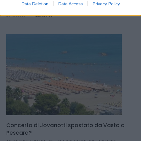
Data Deletion
Data Access
Privacy Policy
Post dopo il concerto di Pescara con Biagio Antonacci
24.07.2019
PESCARAPOST
Concerto di Jovanotti spostato da Vasto a
Pescara?