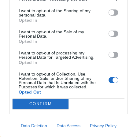
"Settimana Dannunziana"
I want to opt-out of the Sharing of my
Venerdì in città per "Sportivamente D'Annunzio"
personal data.
Opted In
11.09.2019
PESCARAPOST
I want to opt-out of the Sale of my
Personal Data.
Opted In
I want to opt-out of processing my
Personal Data for Targeted Advertising.
Opted In
I want to opt-out of Collection, Use,
Retention, Sale, and/or Sharing of my
Personal Data that Is Unrelated with the
Purposes for which it was collected.
Opted Out
CONFIRM
Allarme bomba stazione di Pescara Centrale
Data Deletion
Data Access
Privacy Policy
Sospeso il traffico treni