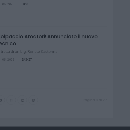
7.06.2020
BASKET
olpaccio Amatori! Annunciato il nuovo
ecnico
i tratta di un big: Renato Castorina
4.06.2020
BASKET
Pagina 8 di 27
10
11
12
13