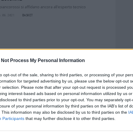
 biancorossi si affidano ancora all'esperto tecnico
6.06.2021
BASKET
l Campionato Europeo di Basketball Sordi
 Not Process My Personal Information
 Pescara
rande evento di sport a Pescara
to opt-out of the sale, sharing to third parties, or processing of your per
5.05.2021
BASKET
formation for targeted advertising by us, please use the below opt-out s
r selection. Please note that after your opt-out request is processed y
eing interest-based ads based on personal information utilized by us or
disclosed to third parties prior to your opt-out. You may separately opt-
losure of your personal information by third parties on the IAB’s list of
. This information may also be disclosed by us to third parties on the
IA
IDEO - L'Amatori Pescara prepara la
Participants
that may further disclose it to other third parties.
uova stagione. Sarà C Gold