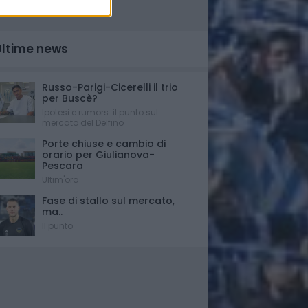
Ultime news
Russo-Parigi-Cicerelli il trio
per Buscè?
Ipotesi e rumors: il punto sul
mercato del Delfino
Porte chiuse e cambio di
orario per Giulianova-
Pescara
Ultim'ora
Fase di stallo sul mercato,
ma..
Il punto