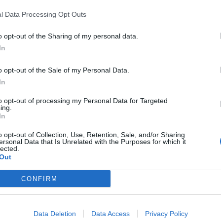
iancorossi ammessi alla categoria superiore e già al lavoro
l Data Processing Opt Outs
1.10.2020
BASKET
o opt-out of the Sharing of my personal data.
In
o opt-out of the Sale of my Personal Data.
matori Pescara ammessa in C Gold. E'
In
fficiale
to opt-out of processing my Personal Data for Targeted
o ha stabilito il Comitato Regionale Fip Marche
ing.
In
8.09.2020
BASKET
o opt-out of Collection, Use, Retention, Sale, and/or Sharing
ersonal Data that Is Unrelated with the Purposes for which it
lected.
Out
CONFIRM
escara Basket in C Gold. È ufficiale
ono 4 le squadre abruzzesi in categoria, adesso
Data Deletion
Data Access
Privacy Policy
9.08.2020
BASKET