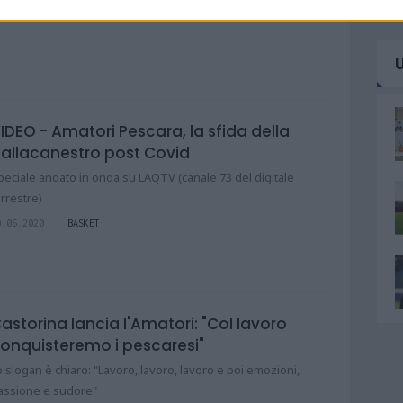
IDEO - Amatori Pescara, la sfida della
allacanestro post Covid
peciale andato in onda su LAQTV (canale 73 del digitale
errestre)
0.06.2020
BASKET
astorina lancia l'Amatori: "Col lavoro
onquisteremo i pescaresi"
o slogan è chiaro: "Lavoro, lavoro, lavoro e poi emozioni,
assione e sudore"