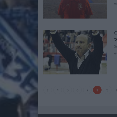
0
C
t
S
0
3
4
5
6
7
8
9