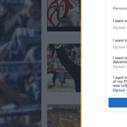
B
Persona
0
I want t
Opted 
I want t
A
Opted 
u
I want 
L
Advertis
Opted 
2
I want t
of my P
was col
Opted 
P
S
1