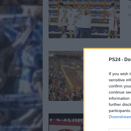
I
2
I
PS24 -
Do
a
G
If you wish 
1
sensitive in
confirm you
continue se
information 
further disc
participants
V
Downstream 
n