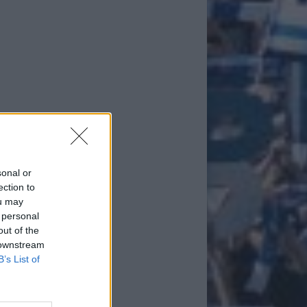
sonal or
ection to
ou may
 personal
out of the
 downstream
B’s List of