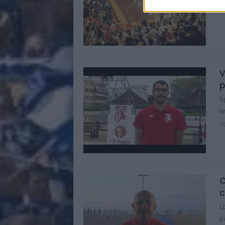
V
p
S
t
1
C
c
L
p