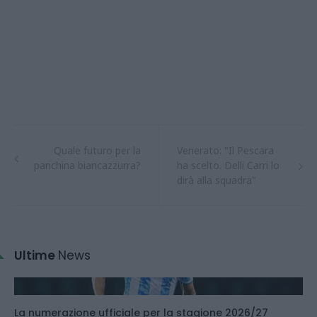
Quale futuro per la
Venerato: "Il Pescara
panchina biancazzurra?
ha scelto. Delli Carri lo
dirà alla squadra"
Ultime
News
La numerazione ufficiale per la stagione 2026/27