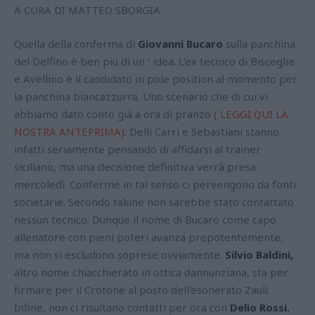
A CURA DI MATTEO SBORGIA
Quella della conferma di
Giovanni Bucaro
sulla panchina
del Delfino è ben più di un ‘ idea. L’ex tecnico di Bisceglie
e Avellino è il candidato in pole position al momento per
la panchina biancazzurra. Uno scenario che di cui vi
abbiamo dato conto già a ora di pranzo
( LEGGI QUI LA
NOSTRA ANTEPRIMA)
.
Delli Carri e Sebastiani stanno
infatti seriamente pensando di affidarsi al trainer
siciliano, ma una decisione definitiva verrà presa
mercoledì. Conferme in tal senso ci pervengono da fonti
societarie. Secondo talune non sarebbe stato contattato
nessun tecnico. Dunque il nome di Bucaro come capo
allenatore con pieni poteri avanza prepotentemente,
ma non si escludono soprese ovviamente.
Silvio Baldini,
altro nome chiacchierato in ottica dannunziana, sta per
firmare per il Crotone al posto dell'esonerato Zauli.
Infine, non ci risultano contatti per ora con
Delio Rossi.