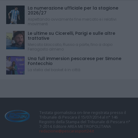
La numerazione ufficiale per la stagione
2026/27
Aspettando ovviamente fine mercato e i relativi
movimenti
Le ultime su Cicerelli, Parigi e sulle altre
trattative
Mercato bloccato, Russo a parte, fino a dopo
Ferragosto almeno
Una full immersion pescarese per Simone
Fontecchio
La stella del basket è in città
Testata giornalistica on-line registrata presso il
Tribunale di Pescara il 15/07/2014 al n° 146
Registro della Stampa del Tribunale di Pescara n°
7-2014. Editore AREA METROPOLITANA
redazione@pescarasport24.it