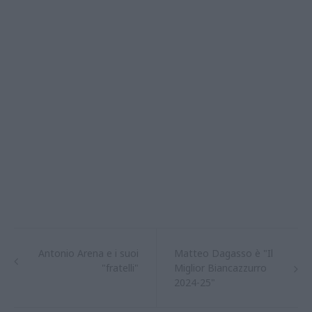
Antonio Arena e i suoi
Matteo Dagasso è "Il
"fratelli"
Miglior Biancazzurro
2024-25"