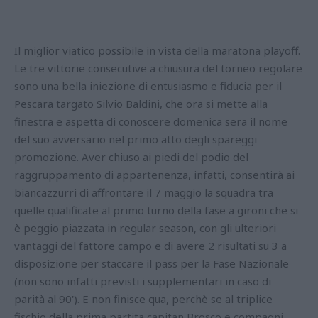
Il miglior viatico possibile in vista della maratona playoff.
Le tre vittorie consecutive a chiusura del torneo regolare
sono una bella iniezione di entusiasmo e fiducia per il
Pescara targato Silvio Baldini, che ora si mette alla
finestra e aspetta di conoscere domenica sera il nome
del suo avversario nel primo atto degli spareggi
promozione. Aver chiuso ai piedi del podio del
raggruppamento di appartenenza, infatti, consentirà ai
biancazzurri di affrontare il 7 maggio la squadra tra
quelle qualificate al primo turno della fase a gironi che si
è peggio piazzata in regular season, con gli ulteriori
vantaggi del fattore campo e di avere 2 risultati su 3 a
disposizione per staccare il pass per la Fase Nazionale
(non sono infatti previsti i supplementari in caso di
parità al 90'). E non finisce qua, perchè se al triplice
fischio della prima partita capitan Brosco e compagni