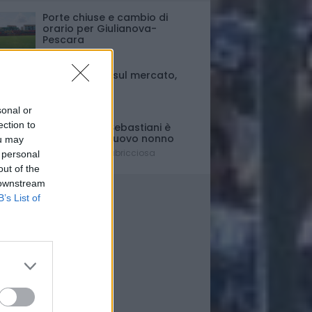
Porte chiuse e cambio di
orario per Giulianova-
Pescara
Ultim'ora
Fase di stallo sul mercato,
ma..
Il punto
sonal or
ection to
Il presidente Sebastiani è
diventato di nuovo nonno
ou may
È nato Lorenzo Labricciosa
 personal
out of the
 downstream
B’s List of