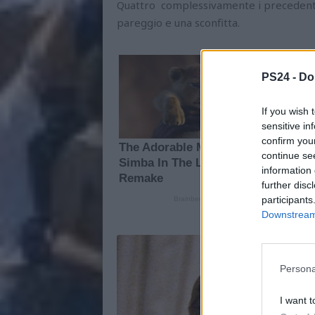
Quattro complessivamente i precedenti p
pareggio e una sconfitta.
PS24 -
Do
If you wish 
sensitive in
confirm you
continue se
information 
further disc
participants
Downstream 
Persona
I want t