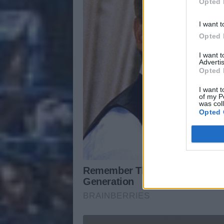
Opted 
I want t
Opted 
I want 
Advertis
Opted 
I want t
of my P
was col
Opted 