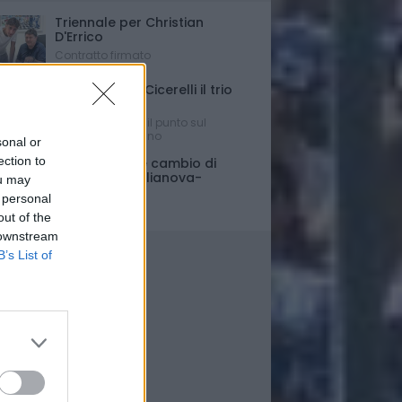
Triennale per Christian
D'Errico
Contratto firmato
Russo-Parigi-Cicerelli il trio
per Buscè?
Ipotesi e rumors: il punto sul
mercato del Delfino
sonal or
ection to
Porte chiuse e cambio di
orario per Giulianova-
ou may
Pescara
 personal
Ultim'ora
out of the
 downstream
B’s List of