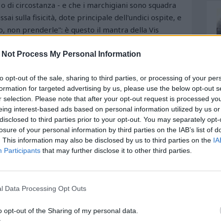
ito o di circostanza - e che i marchigiani sono squadra
ai sulla fisicità, dote principale dell'undici ospite, e
, non prenderle": è questo il mantra della Vis
roccata e pronta a sprigionare il contropiede: il
sai concreto, il possesso palla che si prevede di
 Not Process My Personal Information
ha qualche dubbio di formazione che scioglierà in
to opt-out of the sale, sharing to third parties, or processing of your per
che possono avere i 5 cambi sul match. Una panchina
formation for targeted advertising by us, please use the below opt-out s
urra può fare la differenza, soprattutto in questi
r selection. Please note that after your opt-out request is processed y
incere per fare filotto e provare a orchestrare la
eing interest-based ads based on personal information utilized by us or
i casa Pescara è chiaro, sarà il campo poi a
disclosed to third parties prior to your opt-out. You may separately opt-
losure of your personal information by third parties on the IAB’s list of
. This information may also be disclosed by us to third parties on the
IA
Participants
that may further disclose it to other third parties.
l Data Processing Opt Outs
o opt-out of the Sharing of my personal data.