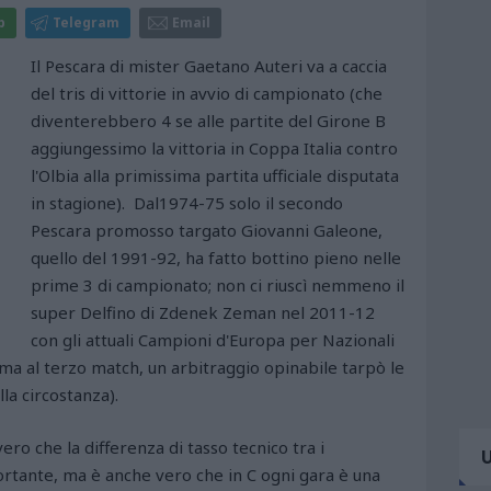
p
Telegram
Email
Il Pescara di mister Gaetano Auteri va a caccia
del tris di vittorie in avvio di campionato (che
diventerebbero 4 se alle partite del Girone B
aggiungessimo la vittoria in Coppa Italia contro
l'Olbia alla primissima partita ufficiale disputata
in stagione). Dal1974-75 solo il secondo
Pescara promosso targato Giovanni Galeone,
quello del 1991-92, ha fatto bottino pieno nelle
prime 3 di campionato; non ci riuscì nemmeno il
super Delfino di Zdenek Zeman nel 2011-12
con gli attuali Campioni d'Europa per Nazionali
ma al terzo match, un arbitraggio opinabile tarpò le
lla circostanza).
vero che la differenza di tasso tecnico tra i
portante, ma è anche vero che in C ogni gara è una