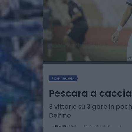
PRIMA SQUADRA
Pescara a caccia 
3 vittorie su 3 gare in poch
Delfino
REDAZIONE PS24
12.09.2021 00:01
0