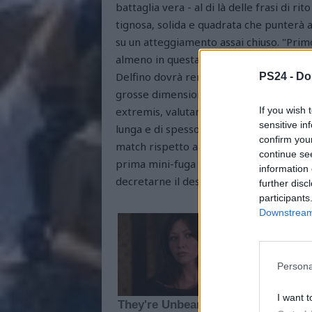
battaglia vera - al di là delle frasi di r
tignosa, solida e quadrata che punterà ass
su un atteggiamento assai chiuso. "Primo
almeno in questa circostanza. Squadra ar
Delfino dovrà rendere non sterile, ma as
PS24 -
Do
grosse dimensioni a suo favore. Auteri 
If you wish 
extremis, valutando anche l'incidenza 
sensitive in
lunga e di spessore come quella biancazz
confirm you
match rispetto alle sfide d'alta quota. V
continue se
prima mini-fuga del torneo: l'obiettivo d
information 
decretarne il destino…
further disc
participants
Downstream 
Persona
I want t