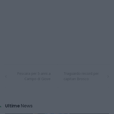
Pescara per 5 anni a
Traguardo record per
Campo di Giove
capitan Brosco
Ultime
News