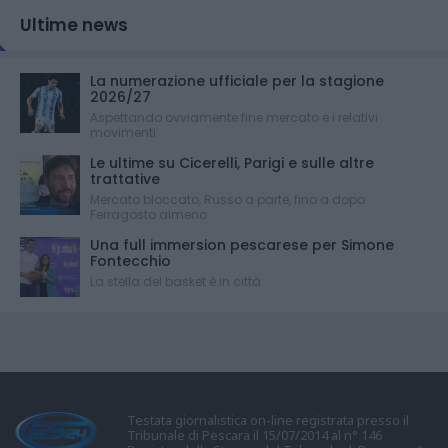
Ultime news
La numerazione ufficiale per la stagione
2026/27
Aspettando ovviamente fine mercato e i relativi
movimenti
Le ultime su Cicerelli, Parigi e sulle altre
trattative
Mercato bloccato, Russo a parte, fino a dopo
Ferragosto almeno
Una full immersion pescarese per Simone
Fontecchio
La stella del basket è in città
Testata giornalistica on-line registrata presso il
Tribunale di Pescara il 15/07/2014 al n° 146