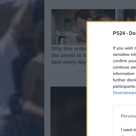
PS24 -
Do
If you wish 
sensitive in
confirm you
continue se
information 
further disc
participants
Downstream 
Persona
I want t