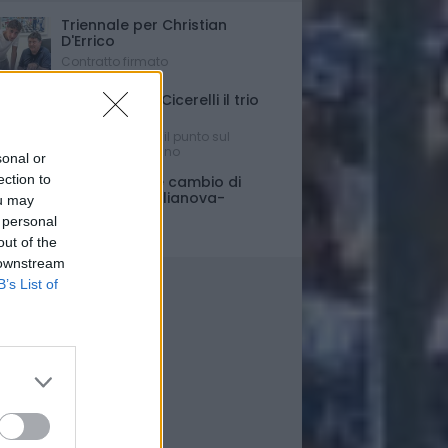
Triennale per Christian
D'Errico
Contratto firmato
Russo-Parigi-Cicerelli il trio
per Buscè?
Ipotesi e rumors: il punto sul
mercato del Delfino
sonal or
ection to
Porte chiuse e cambio di
orario per Giulianova-
ou may
Pescara
 personal
Ultim'ora
out of the
 downstream
B’s List of