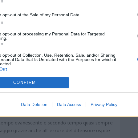
In
enza sbavature tranne al goal del pareggio ospite
o opt-out of the Sale of my Personal Data.
rto tiene bene in difesa
In
i sovrappone con continuità ed effettua parecchi
to opt-out of processing my Personal Data for Targeted
ing.
In
o lui praticamente spaglia tutto quanto, sia in fase
o opt-out of Collection, Use, Retention, Sale, and/or Sharing
ersonal Data that Is Unrelated with the Purposes for which it
one sbaglia almeno 5 passaggi elementari per i
lected.
Out
igie in mano meglio così perché non può giocare
CONFIRM
molti palloni, eccetto per qualche cambio di gioco
Data Deletion
Data Access
Privacy Policy
'ala è fa il suo sa giocare a calcio
imo tempo evanescente e secondo tempo quasi sempre
antaggio grazie anche all' errore del difensore ospite