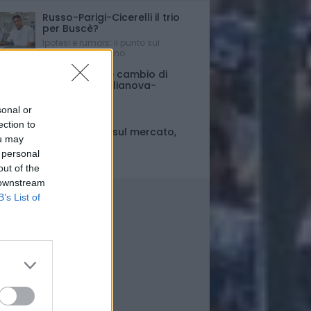
Russo-Parigi-Cicerelli il trio
per Buscè?
Ipotesi e rumors: il punto sul
mercato del Delfino
Porte chiuse e cambio di
orario per Giulianova-
Pescara
sonal or
Ultim'ora
ection to
Fase di stallo sul mercato,
ou may
ma..
 personal
Il punto
out of the
 downstream
B’s List of