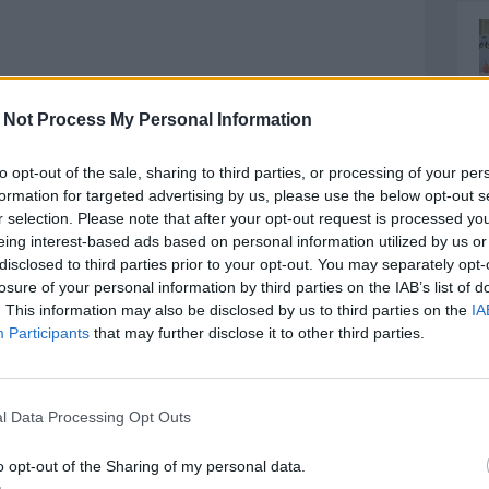
 Not Process My Personal Information
to opt-out of the sale, sharing to third parties, or processing of your per
formation for targeted advertising by us, please use the below opt-out s
r selection. Please note that after your opt-out request is processed y
eing interest-based ads based on personal information utilized by us or
disclosed to third parties prior to your opt-out. You may separately opt-
losure of your personal information by third parties on the IAB’s list of
. This information may also be disclosed by us to third parties on the
IA
Participants
that may further disclose it to other third parties.
partita o quasi se non per la grande parata a tu per
l Data Processing Opt Outs
partite gioca a sprazzi alterna cose buone a azioni
o opt-out of the Sharing of my personal data.