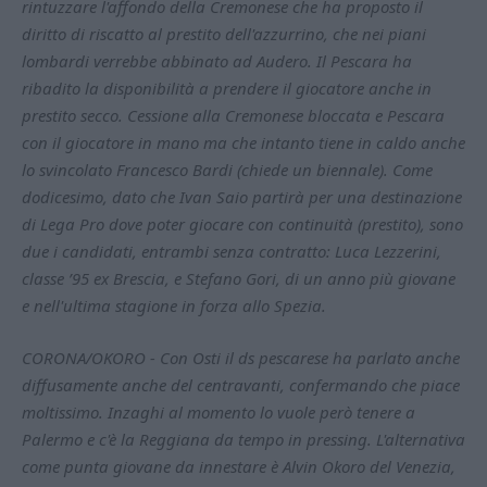
rintuzzare l'affondo della Cremonese che ha proposto il
diritto di riscatto al prestito dell'azzurrino, che nei piani
lombardi verrebbe abbinato ad Audero. Il Pescara ha
ribadito la disponibilità a prendere il giocatore anche in
prestito secco. Cessione alla Cremonese bloccata e Pescara
con il giocatore in mano ma che intanto tiene in caldo anche
lo svincolato Francesco Bardi (chiede un biennale). Come
dodicesimo, dato che Ivan Saio partirà per una destinazione
di Lega Pro dove poter giocare con continuità (prestito), sono
due i candidati, entrambi senza contratto: Luca Lezzerini,
classe ’95 ex Brescia, e Stefano Gori, di un anno più giovane
e nell'ultima stagione in forza allo Spezia.
CORONA/OKORO - Con Osti il ds pescarese ha parlato anche
diffusamente anche del centravanti, confermando che piace
moltissimo. Inzaghi al momento lo vuole però tenere a
Palermo e c'è la Reggiana da tempo in pressing. L'alternativa
come punta giovane da innestare è Alvin Okoro del Venezia,