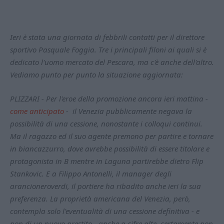
Ieri è stata una giornata di febbrili contatti per il direttore
sportivo Pasquale Foggia. Tre i principali filoni ai quali si è
dedicato l'uomo mercato del Pescara, ma c'è anche dell'altro.
Vediamo punto per punto la situazione aggiornata:
PLIZZARI - Per l'eroe della promozione ancora ieri mattina -
come anticipato
- il Venezia pubblicamente negava la
possibilità di una cessione, nonostante i colloqui continui.
Ma il ragazzo ed il suo agente premono per partire e tornare
in biancazzurro, dove avrebbe possibilità di essere titolare e
protagonista in B mentre in Laguna partirebbe dietro Flip
Stankovic. E a Filippo Antonelli, il manager degli
arancioneroverdi, il portiere ha ribadito anche ieri la sua
preferenza. La proprietà americana del Venezia, però,
contempla solo l'eventualità di una cessione definitiva - e
non di un nuovo prestito - anche a cifre alte, certamente non