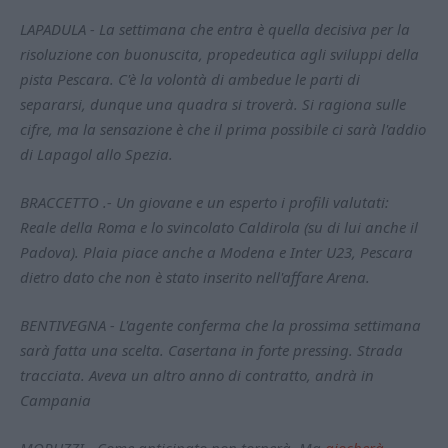
LAPADULA - La settimana che entra è quella decisiva per la
risoluzione con buonuscita, propedeutica agli sviluppi della
pista Pescara. C'è la volontà di ambedue le parti di
separarsi, dunque una quadra si troverà. Si ragiona sulle
cifre, ma la sensazione è che il prima possibile ci sarà l'addio
di Lapagol allo Spezia.
BRACCETTO .- Un giovane e un esperto i profili valutati:
Reale della Roma e lo svincolato Caldirola (su di lui anche il
Padova). Plaia piace anche a Modena e Inter U23, Pescara
dietro dato che non è stato inserito nell'affare Arena.
BENTIVEGNA - L'agente conferma che la prossima settimana
sarà fatta una scelta. Casertana in forte pressing. Strada
tracciata. Aveva un altro anno di contratto, andrà in
Campania
MORUZZI - Come anticipato non tornerà. Ma
giocherà