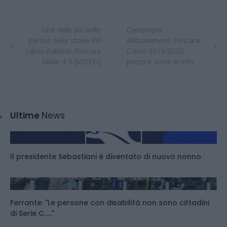
Una delle più belle
Campagna
partite della storia del
Abbonamenti Pescara
calcio italiano: Pescara
Calcio 2019/2020:
- Milan 4-5 [VIDEO]
prezzi e tutte le info
Ultime
News
Il presidente Sebastiani è diventato di nuovo nonno
Ferrante: "Le persone con disabilità non sono cittadini
di Serie C....."