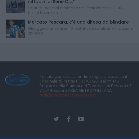
cittadini di Serie C....."
La dura presa di posizione del Presidente del Club
Delfini Determinati
Mercato Pescara, c'è una difesa da blindare
Gli aggiornamenti sulle trattative e su alcune situazioni
spinose
Testata giornalistica on-line registrata presso il
Tribunale di Pescara il 15/07/2014 al n° 146
Registro della Stampa del Tribunale di Pescara n°
7-2014. Editore AREA METROPOLITANA
redazione@pescarasport24.it