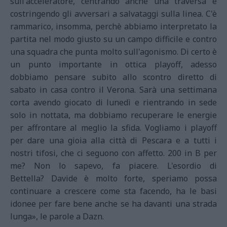
sull'acceleratore, centrando anche una traversa e
costringendo gli avversari a salvataggi sulla linea. C'è
rammarico, insomma, perchè abbiamo interpretato la
partita nel modo giusto su un campo difficile e contro
una squadra che punta molto sull'agonismo.
Di certo è
un punto importante in ottica playoff, adesso
dobbiamo pensare subito allo scontro diretto di
sabato in casa contro il Verona. Sarà una settimana
corta avendo giocato di lunedì e rientrando in sede
solo in nottata, ma dobbiamo recuperare le energie
per affrontare al meglio la sfida. Vogliamo i playoff
per dare una gioia alla città di Pescara e a tutti i
nostri tifosi, che ci seguono con affetto. 200 in B per
me? Non lo sapevo, fa piacere. L'esordio di
Bettella?
Davide è molto forte, speriamo possa
continuare a crescere come sta facendo, ha le basi
idonee per fare bene anche se ha davanti una strada
lunga
», le parole a Dazn.