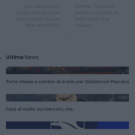
Una delle più belle
Bettella: "Non ci ho
partite della storia del
pensato 2 secondi, ho
calcio italiano: Pescara
detto subito si al
- Milan 4-5 [VIDEO]
Pescara"
Ultime
News
Porte chiuse e cambio di orario per Giulianova-Pescara
Fase di stallo sul mercato, ma..