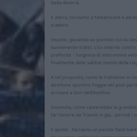
bella diverrà.
E allora, torniamo a fantasticare e ad es
scadere.
Intanto, giocando un pochino con la cles
nuovamente tratto. L'ics interno contro i
preferite - l'urgenza di intervenire vel
finalmente dalle sabbie mobili della Leg
A tal proposito, tante le trattative in 
direttore sportivo Foggia nel post partit
arrivare a Gori dell'Avellino.
Insomma, come canterebbe la grandissim
far l'amore da Trieste in giù... perché i s
E quindi... facciamo un piccolo flash bac
da risentire nell'aria la nostra canzon