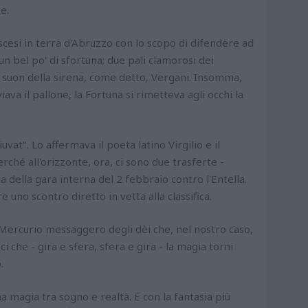
e.
scesi in terra d'Abruzzo con lo scopo di difendere ad
un bel po' di sfortuna; due pali clamorosi dei
 suon della sirena, come detto, Vergani. Insomma,
va il pallone, la Fortuna si rimetteva agli occhi la
vat". Lo affermava il poeta latino Virgilio e il
ché all'orizzonte, ora, ci sono due trasferte -
a della gara interna del 2 febbraio contro l'Entella.
 uno scontro diretto in vetta alla classifica.
Mercurio messaggero degli dèi che, nel nostro caso,
 che - gira e sfera, sfera e gira - la magia torni
.
na magia tra sogno e realtà. E con la fantasia più