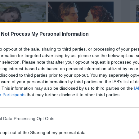
 Not Process My Personal Information
to opt-out of the sale, sharing to third parties, or processing of your per
formation for targeted advertising by us, please use the below opt-out s
r selection. Please note that after your opt-out request is processed y
eing interest-based ads based on personal information utilized by us or
, poco ci manca. Per adesso, intanto, si è spento, o
disclosed to third parties prior to your opt-out. You may separately opt-
losure of your personal information by third parties on the IAB’s list of
iatico. Anche se non ci sarebbe neanche bisogno di
. This information may also be disclosed by us to third parties on the
IA
are il vortice involutivo nel quale si sta
Participants
that may further disclose it to other third parties.
 con il successo nuovamente rimandato. Vittoria
unticini raccolti nelle ultime cinque gare. Due reti
cuperi esclusi. Ultimi gol segnati all'Adriatico
l Data Processing Opt Outs
l Milan Futuro).
o opt-out of the Sharing of my personal data.
cappare. Torres, in vantaggio negli scontri diretti,