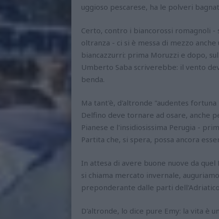
uggioso pescarese, ha le polveri bagnat
Certo, contro i biancorossi romagnoli - 
oltranza - ci si è messa di mezzo anche 
biancazzurri: prima Moruzzi e dopo, sul
Umberto Saba scriverebbe: il vento devia
benda.
Ma tant'è, d'altronde "audentes fortuna iu
Delfino deve tornare ad osare, anche per
Pianese e l'insidiosissima Perugia - prim
Partita che, si spera, possa ancora essere
In attesa di avere buone nuove da quel 
si chiama mercato invernale, auguriamoci
preponderante dalle parti dell'Adriatico
D'altronde, lo dice pure Emy: la vita è u