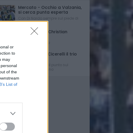
Mercato - Occhio a Valzania,
si cerca punta esperta
Con Di Nardo sempre sul piede di
partenza...
Triennale per Christian
D'Errico
Contratto firmato
sonal or
ection to
Russo-Parigi-Cicerelli il trio
per Buscè?
ou may
Ipotesi e rumors: il punto sul
 personal
mercato del Delfino
out of the
 downstream
B’s List of