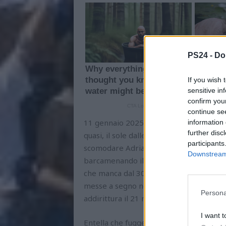
PS24 -
Do
If you wish 
sensitive in
confirm you
continue se
11 gennaio 2025. Se il dado non è tratto
information 
further disc
quasi, il sole dalle parti del medio Adr
participants
scomodare Adriano Celentano per certific
Downstream 
barcamenando il Pescara. Appuntamento
che manca dal 30 novembre. Tre miseri p
messe a segno negli ultimi 450 minuti, re
Persona
addirittura il 21 novembre scorso (4-1 a
I want t
Entella che fugge. Ternana che inizia a s