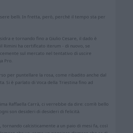
sere belli. In fretta, però, perché il tempo sta per
sidra e tornando fino a Giulio Cesare, il dado è
l Rimini ha certificato iterum - di nuovo, se
ocemente sul mercato nel tentativo di uscire
a Pro.
corso per puntellare la rosa, come ribadito anche dal
a. Si è parlato di Voca della Triestina fino ad
a Raffaella Carrà, ci verrebbe da dire: com'è bello
ogni son desideri di desideri di felicità.
k, tornando calcisticamente a un paio di mesi fa, così
e d'amore che va, come un pensiero d'amore che sa di