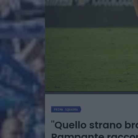
PRIMA SQUADRA
"Quello strano bra
Rampante raccon