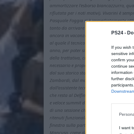
ammortizzare l'esborso biancazzurro, quasi 
rifiutata per i noti motivi). Vivarini è sem
Pasquale Foggia si è immediatamente attiv
tanto da arrivare ad un accordo tra le par
PS24 -
Do
ancora in vacanza in Croazia. Tutto fatto 
al quale il tecnico originario di Ari ma r
If you wish 
anno, per poter sistemare tutto. Lieto fine
sensitive in
della trattativa, curata dall'agente Busard
confirm you
necessario e propedeutico al matrimonio co
continue se
dal suo storico staff, composto dal vice An
information 
further disc
Zambardi, dal match analyst Massimo Carc
participants
dall'assistente tecnico Giancarlo Marini, 
Downstream 
che resta al Delfino dopo aver lavorato gi
e veloce summit di mercato tra Vivarini e F
di una sessione che sarà complicata ma ch
Persona
ritenuti funzionali al progetto tecnico per
finestra sulla parte sinistra della graduat
I want t
Mancuso, come da PS24 anticipato, che è 