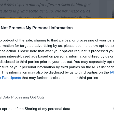
il 50% rispetto alla cifra offerta a Silvio Baldini (poi
pre stata la prima scelta del club, che per mezzo del ds
ato sulla pista una volta chiusa la telenovela Baldini
ti già venerdì sera, quando l'allenatore si trovava
 Not Process My Personal Information
subito, insomma, ma serviva il via libera del Frosinone,
esidente a Francavilla al Mare era ancora legato per un
to opt-out of the sale, sharing to third parties, or processing of your per
 mai in discussione, ma si sono dovuti attendere i tempi
formation for targeted advertising by us, please use the below opt-out s
ò, per chiudere il rapporto coi ciociari, passo
r selection. Please note that after your opt-out request is processed y
n il Pescara. Vivarini nella sua avventura sarà seguito
eing interest-based ads based on personal information utilized by us or
drea Milani, dal preparatore dei portieri Fabrizio
disclosed to third parties prior to your opt-out. You may separately opt-
losure of your personal information by third parties on the IAB’s list of
erino, dal preparatore atletico Antonio Del Fosco e
. This information may also be disclosed by us to third parties on the
IA
ma avrà come ulteriore collaboratore Diego Labricciosa,
Participants
that may further disclose it to other third parties.
à con Zeman e Baldini. Martedì sera c'è stato un primo
oggia, ripreso ieri mattina per delineare le linee guida
e dovrà portare gli elementi di categoria che sono
l Data Processing Opt Outs
 raggiungere l'obiettivo di una tranquilla salvezza, con
oria. Tra i nomi più apprezzati c'è quello di Leonardo
o opt-out of the Sharing of my personal data.
al capolinea della sua esperienza a Mantova e che