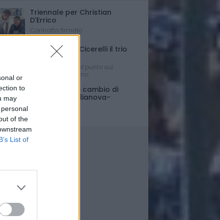
Triennale per Christian
D'Errico
Contratto firmato
Russo-Parigi-Cicerelli il trio
per Buscè?
Ipotesi e rumors: il punto sul
mercato del Delfino
sonal or
ection to
Porte chiuse e cambio di
orario per Giulianova-
ou may
Pescara
 personal
Ultim'ora
out of the
 downstream
B’s List of