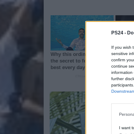
PS24 -
Do
If you wish 
sensitive in
confirm you
continue se
information 
further disc
participants
Downstream 
Persona
I want t