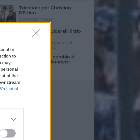
Triennale per Christian
D'Errico
Contratto firmato
Russo-Parigi-Cicerelli il trio
per Buscè?
Ipotesi e rumors: il punto sul
mercato del Delfino
sonal or
ection to
Porte chiuse e cambio di
orario per Giulianova-
ou may
Pescara
 personal
Ultim'ora
out of the
 downstream
B’s List of