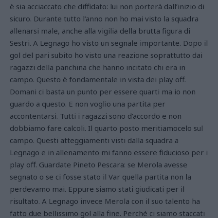
è sia acciaccato che diffidato: lui non porterà dall’inizio di
sicuro. Durante tutto l’anno non ho mai visto la squadra
allenarsi male, anche alla vigilia della brutta figura di
Sestri. A Legnago ho visto un segnale importante. Dopo il
gol del pari subito ho visto una reazione soprattutto dai
ragazzi della panchina che hanno incitato chi era in
campo. Questo è fondamentale in vista dei play off.
Domani ci basta un punto per essere quarti ma io non
guardo a questo. E non voglio una partita per
accontentarsi. Tutti i ragazzi sono d’accordo e non
dobbiamo fare calcoli. Il quarto posto meritiamocelo sul
campo. Questi atteggiamenti visti dalla squadra a
Legnago e in allenamento mi fanno essere fiducioso per i
play off. Guardate Pineto Pescara: se Merola avesse
segnato o se ci fosse stato il Var quella partita non la
perdevamo mai. Eppure siamo stati giudicati per il
risultato. A Legnago invece Merola con il suo talento ha
fatto due bellissimo gol alla fine. Perché ci siamo staccati