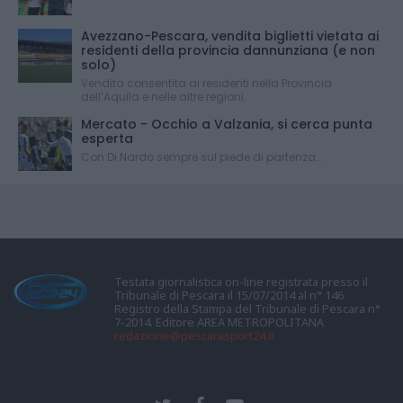
Avezzano-Pescara, vendita biglietti vietata ai
residenti della provincia dannunziana (e non
solo)
Vendita consentita ai residenti nella Provincia
dell’Aquila e nelle altre regioni.
Mercato - Occhio a Valzania, si cerca punta
esperta
Con Di Nardo sempre sul piede di partenza...
Testata giornalistica on-line registrata presso il
Tribunale di Pescara il 15/07/2014 al n° 146
Registro della Stampa del Tribunale di Pescara n°
7-2014. Editore AREA METROPOLITANA
redazione@pescarasport24.it