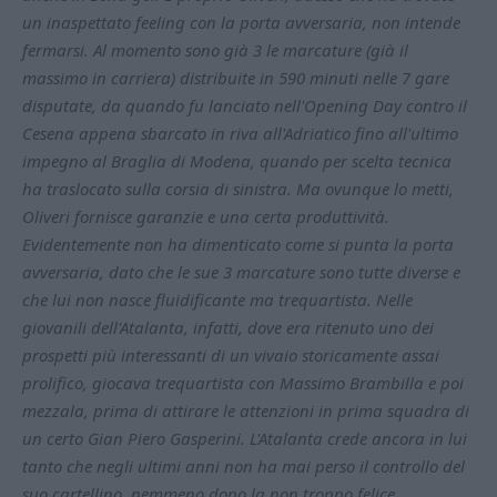
un inaspettato feeling con la porta avversaria, non intende
fermarsi. Al momento sono già 3 le marcature (già il
massimo in carriera) distribuite in 590 minuti nelle 7 gare
disputate, da quando fu lanciato nell'Opening Day contro il
Cesena appena sbarcato in riva all'Adriatico fino all'ultimo
impegno al Braglia di Modena, quando per scelta tecnica
ha traslocato sulla corsia di sinistra. Ma ovunque lo metti,
Oliveri fornisce garanzie e una certa produttività.
Evidentemente non ha dimenticato come si punta la porta
avversaria, dato che le sue 3 marcature sono tutte diverse e
che lui non nasce fluidificante ma trequartista. Nelle
giovanili dell'Atalanta, infatti, dove era ritenuto uno dei
prospetti più interessanti di un vivaio storicamente assai
prolifico, giocava trequartista con Massimo Brambilla e poi
mezzala, prima di attirare le attenzioni in prima squadra di
un certo Gian Piero Gasperini. L'Atalanta crede ancora in lui
tanto che negli ultimi anni non ha mai perso il controllo del
suo cartellino, nemmeno dopo la non troppo felice