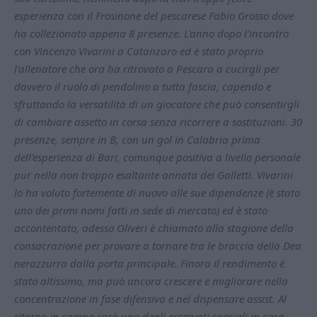
esperienza con il Frosinone del pescarese Fabio Grosso dove
ha collezionato appena 8 presenze. L'anno dopo l'incontro
con Vincenzo Vivarini a Catanzaro ed è stato proprio
l'allenatore che ora ha ritrovato a Pescara a cucirgli per
davvero il ruolo di pendolino a tutta fascia, capendo e
sfruttando la versatilità di un giocatore che può consentirgli
di cambiare assetto in corsa senza ricorrere a sostituzioni. 30
presenze, sempre in B, con un gol in Calabria prima
dell'esperienza di Bari, comunque positiva a livello personale
pur nella non troppo esaltante annata dei Galletti. Vivarini
lo ha voluto fortemente di nuovo alle sue dipendenze (è stato
uno dei primi nomi fatti in sede di mercato) ed è stato
accontentato, adesso Oliveri è chiamato alla stagione della
consacrazione per provare a tornare tra le braccia della Dea
nerazzurra dalla porta principale. Finora il rendimento è
stato altissimo, ma può ancora crescere e migliorare nella
concentrazione in fase difensiva e nel dispensare assist. Al
ritorno in campo sarà uno degli osservati speciali in casa