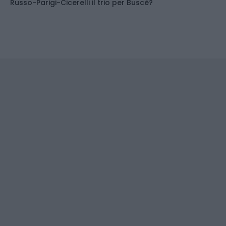
Russo-Parigi-Cicerelli il trio per Buscè?