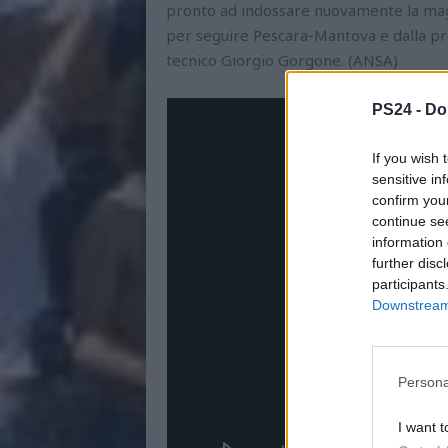
pronto ad indossare nuovamente la magl
per seguire Pescara-Mantova e dalla pr
tecnico Giorgio Gorgone. (ANSA)
PS24 -
Do
If you wish 
sensitive in
confirm you
continue se
information 
further disc
participants
Downstream 
Persona
I want t