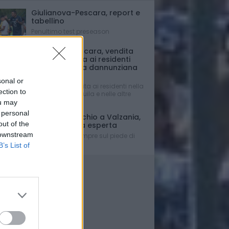
Giulianova-Pescara, report e
tabellino
Penultimo test preseason
Avezzano-Pescara, vendita
biglietti vietata ai residenti
della provincia dannunziana
(e non solo)
sonal or
Vendita consentita ai residenti nella
ection to
Provincia dell’Aquila e nelle altre
regioni.
ou may
 personal
Mercato - Occhio a Valzania,
out of the
si cerca punta esperta
 downstream
Con Di Nardo sempre sul piede di
partenza...
B’s List of