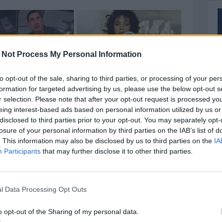
 Not Process My Personal Information
to opt-out of the sale, sharing to third parties, or processing of your per
formation for targeted advertising by us, please use the below opt-out s
r selection. Please note that after your opt-out request is processed y
eing interest-based ads based on personal information utilized by us or
), La Barba, Gabriele (Sculli 34’ 2ºT), Bosi, Muzi,
disclosed to third parties prior to your opt-out. You may separately opt-
e 27’ 2ºT), Di Zio, Shehaj.
losure of your personal information by third parties on the IAB’s list of
sa, Landolfi, Cicchitti, Bonetto, Massini, Giacalone,
. This information may also be disclosed by us to third parties on the
IA
Participants
that may further disclose it to other third parties.
gamiele 27’ 2ºT), Bianchi, Adamo, Pierangeli, Casile
l Data Processing Opt Outs
 2ºT), Cosentino, Terrasi, Buonaccorsi.
 Fiore, Goure, Sinopoli, Sugamiele.
o opt-out of the Sharing of my personal data.