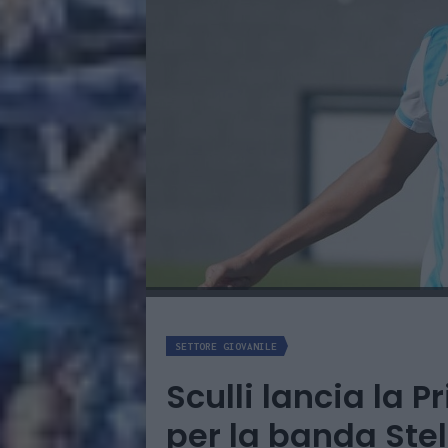
SETTORE GIOVANILE
Sculli lancia la P
per la banda Stel