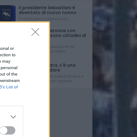
Il presidente Sebastiani è
diventato di nuovo nonno
È nato Lorenzo Labricciosa
Ferrante: "Le persone con
disabilità non sono cittadini di
Serie C....."
La dura presa di posizione del
sonal or
Presidente del Club Delfini
ection to
Determinati
ou may
Mercato Pescara, c'è una
 personal
difesa da blindare
out of the
Gli aggiornamenti sulle trattative e
 downstream
su alcune situazioni spinose
B’s List of