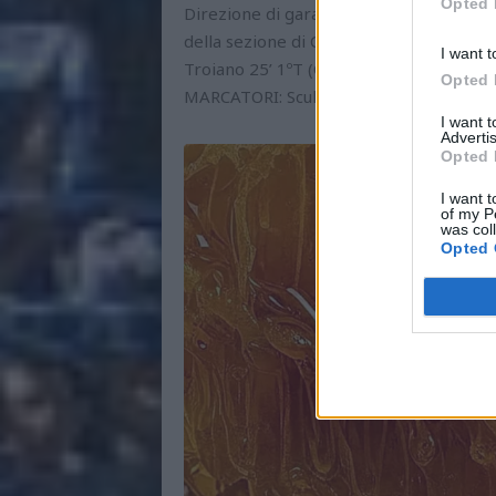
Opted 
Direzione di gara: Testoni Davide della
della sezione di Ciampino, II° assistent
I want t
Troiano 25’ 1ºT (CRO), Bianchi 1’ 2ºT (CRO)
Opted 
MARCATORI: Sculli 44’ 2ºT (PES).
I want 
Advertis
Opted 
I want t
of my P
was col
Opted 