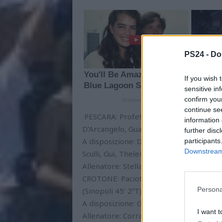
PS24 -
Do
If you wish 
sensitive in
confirm you
continue se
PESCARA: Profeta, Rossi (Servalli 27’ 2ºT
information 
D’Arcangelo, Guaragna, Cardilli (Giacalon
further disc
A disposizione: Doronzo, Servalli, D’Aver
participants
Downstream 
Sculli, Gui, Thelen, Cioffi.
Allenatore: Stella Marco
CROTONE: Paciotti, Cortese, Valenza (Su
Persona
(Sinopoli 45’ 2ºT), Troiano (Gonnella 40’
A disposizione: Graci, Pagano, Gonnella,
I want t
Allenatore: Corrado Massimiliano