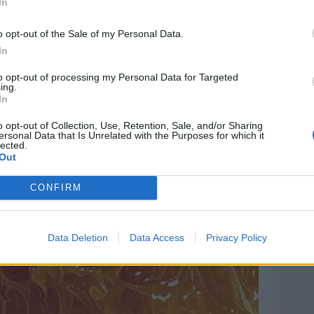
In
 sezione di Ciampino, I° assistente Panella Matteo
e Baciu Andrei della sezione di Tivoli. AMMONITI:
o opt-out of the Sale of my Personal Data.
, Cardilli 5’ 2ºT (PES), Di Zio 10’ 2ºT (PES).
In
to opt-out of processing my Personal Data for Targeted
ing.
In
o opt-out of Collection, Use, Retention, Sale, and/or Sharing
ersonal Data that Is Unrelated with the Purposes for which it
lected.
Out
CONFIRM
Data Deletion
Data Access
Privacy Policy