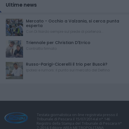
Ultime news
Mercato - Occhio a Valzania, si cerca punta
esperta
Con Di Nardo sempre sul piede di partenza...
Triennale per Christian D'Errico
Contratto firmato
Russo-Parigi-Cicerelli il trio per Buscè?
Ipotesi e rumors: il punto sul mercato del Delfino
Testata giornalistica on-line registrata presso il
Tribunale di Pescara il 15/07/2014 al n° 146
Registro della Stampa del Tribunale di Pescara n°
7-2014. Editore AREA METROPOLITANA