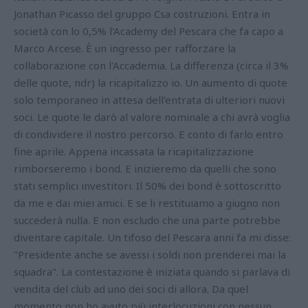
Jonathan Picasso del gruppo Csa costruzioni. Entra in
società con lo 0,5% l'Academy del Pescara che fa capo a
Marco Arcese. È un ingresso per rafforzare la
collaborazione con l'Accademia. La differenza (circa il 3%
delle quote, ndr) la ricapitalizzo io. Un aumento di quote
solo temporaneo in attesa dell'entrata di ulteriori nuovi
soci. Le quote le darò al valore nominale a chi avrà voglia
di condividere il nostro percorso. E conto di farlo entro
fine aprile. Appena incassata la ricapitalizzazione
rimborseremo i bond. E inizieremo da quelli che sono
stati semplici investitori. Il 50% dei bond è sottoscritto
da me e dai miei amici. E se li restituiamo a giugno non
succederà nulla. E non escludo che una parte potrebbe
diventare capitale. Un tifoso del Pescara anni fa mi disse:
"Presidente anche se avessi i soldi non prenderei mai la
squadra". La contestazione è iniziata quando si parlava di
vendita del club ad uno dei soci di allora. Da quel
momento non ho avuto più interlocuzioni con nessun