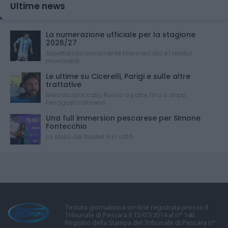
Ultime news
La numerazione ufficiale per la stagione
2026/27
Aspettando ovviamente fine mercato e i relativi
movimenti
Le ultime su Cicerelli, Parigi e sulle altre
trattative
Mercato bloccato, Russo a parte, fino a dopo
Ferragosto almeno
Una full immersion pescarese per Simone
Fontecchio
La stella del basket è in città
Testata giornalistica on-line registrata presso il
Tribunale di Pescara il 15/07/2014 al n° 146
Registro della Stampa del Tribunale di Pescara n°