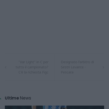
"Var Light" in C per
Designato l'arbitro di
tutto il campionato?
Sestri Levante -
C'è la richiesta Figc
Pescara
Ultime
News