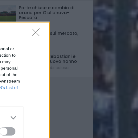
Porte chiuse e cambio di
orario per Giulianova-
Pescara
Ultim'ora
Fase di stallo sul mercato,
ma..
Il punto
sonal or
ection to
Il presidente Sebastiani è
diventato di nuovo nonno
ou may
È nato Lorenzo Labricciosa
 personal
out of the
 downstream
B’s List of