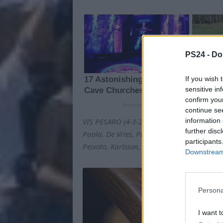
PS24 -
Do
If you wish 
sensitive in
confirm you
continue se
information 
VIS PESARO (4-3-2-1): Polverini, Tonucci, Ce
further disc
Paola, De Vries, Pucciarelli. All. Banchieri
participants
Peixoto, Karlsson, Marcandella, Loru, For
Downstream 
Persona
I want t