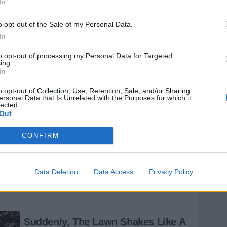
In
 con terzino destro Pierno. A sinistra c'è il
primo favorito, esattamente come in mezzo al reparto
o opt-out of the Sale of my Personal Data.
zato. Dalla scelta del play dipenderà anche quella
In
Aloi sembra avere un posto assicurato: se dovesse essere
to opt-out of processing my Personal Data for Targeted
n interprete più strutturato fisicamente (Franchini
ing.
ricadesse sull'ex Inter il trainer potrebbe puntare come
In
ico e dotato di spunto rapido, ma non un colosso).
o opt-out of Collection, Use, Retention, Sale, and/or Sharing
i i centrocampisti in rosa parta in ultima posizione
ersonal Data that Is Unrelated with the Purposes for which it
lected.
lla sua Nazionale per la sfida da dentro o fuori con la
Out
CONFIRM
Data Deletion
Data Access
Privacy Policy