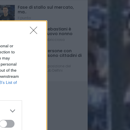
Fase di stallo sul mercato,
ma..
Il punto
Il presidente Sebastiani è
diventato di nuovo nonno
È nato Lorenzo Labricciosa
sonal or
Ferrante: "Le persone con
ection to
disabilità non sono cittadini di
ou may
Serie C....."
 personal
La dura presa di posizione del
out of the
Presidente del Club Delfini
Determinati
 downstream
B’s List of