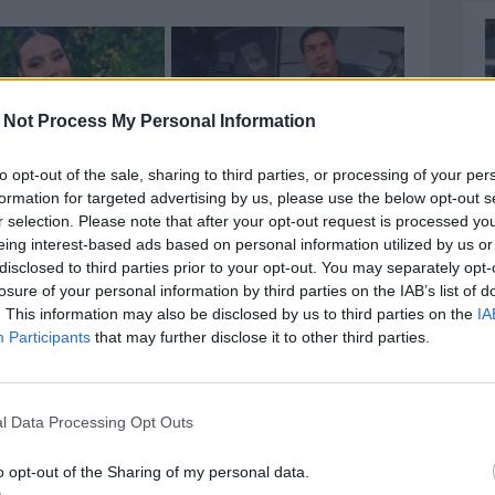
 Not Process My Personal Information
to opt-out of the sale, sharing to third parties, or processing of your per
formation for targeted advertising by us, please use the below opt-out s
r selection. Please note that after your opt-out request is processed y
eing interest-based ads based on personal information utilized by us or
disclosed to third parties prior to your opt-out. You may separately opt-
 Merola-Cuppone-Accornero e quasi certamente mancherà
losure of your personal information by third parties on the IAB’s list of
. This information may also be disclosed by us to third parties on the
IA
o di schierare terzino destro nella retroguardia a 4
Participants
that may further disclose it to other third parties.
arto che ultimamente fa acqua da tutte le parti. Oggi
esto il cambio al termine del primo tempo per un fastidio
lla circostanza era stato sostituito dal baby Staver, al
l Data Processing Opt Outs
 il forfait appare quasi scontato. In tal caso farebbe
gani, che ha ricominciato a correre ma che non sarà
o opt-out of the Sharing of my personal data.
lo squalificato Cangiano. La coppia centrale in campo