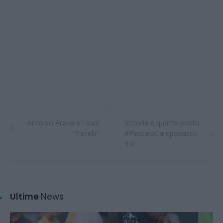
Antonio Arena e i suoi
Vittoria e quarto posto
"fratelli"
#PescaraCampobasso
3-0
Ultime
News