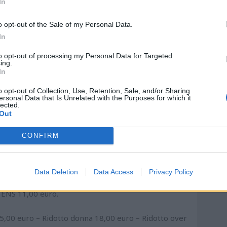
In
o donna 7,00 euro – Ridotto over 60 7,00 euro –
o opt-out of the Sale of my Personal Data.
nvalidi appartenenti alle categorie ANMIC ANMIL
In
to opt-out of processing my Personal Data for Targeted
ing.
9,00 euro – Ridotto donna 14,00 euro – ridotto
In
4,00 euro – Ridotto invalidi appartenenti alle
o opt-out of Collection, Use, Retention, Sale, and/or Sharing
NS 14,00 euro.
ersonal Data that Is Unrelated with the Purposes for which it
lected.
Out
euro – Ridotto donna 11,00 euro – Ridotto over
euro – Ridotto invalidi appartenenti alle categorie
CONFIRM
 euro.
uro – Ridotto donna 11,00 euro – Ridotto over 60
Data Deletion
Data Access
Privacy Policy
o – Ridotto invalidi appartenenti alle
NS 11,00 euro.
00 euro – Ridotto donna 18,00 euro – Ridotto over