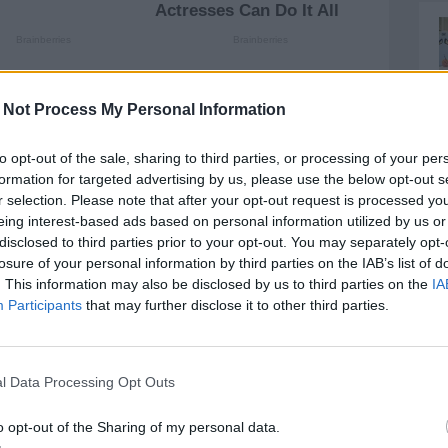
 Not Process My Personal Information
 Calcio in via Carducci 69, aperto dal martedì al
re 16 alle ore 19.
to opt-out of the sale, sharing to third parties, or processing of your per
formation for targeted advertising by us, please use the below opt-out s
l solo giorno gara a partire dalle ore 16.
r selection. Please note that after your opt-out request is processed y
eing interest-based ads based on personal information utilized by us or
sulla pagina www.ciaotickets.it
disclosed to third parties prior to your opt-out. You may separately opt-
losure of your personal information by third parties on the IAB’s list of
. This information may also be disclosed by us to third parties on the
IA
Participants
that may further disclose it to other third parties.
ivamente a genitori e nonni degli iscritti Scuola
rale nord e Sud al costo di 7,50 euro e in Tribuna
l Data Processing Opt Outs
12,50 euro. Tale riduzione è fruibile esclusivamente
te e al botteghino dello stadio limitatamente al
o opt-out of the Sharing of my personal data.