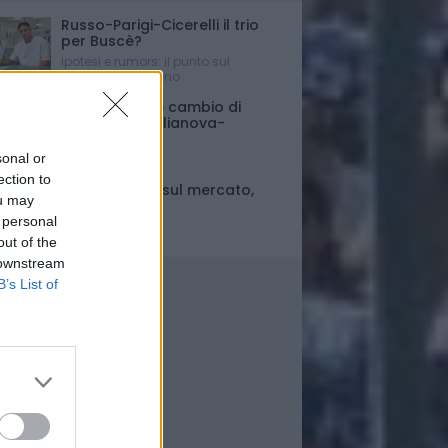
Russo-Parigi-Cicerelli il trio
per Buscè?
Ipotesi e rumors: il punto sul
mercato del Delfino
Porte chiuse e cambio di
orario per Giulianova-
Pescara
sonal or
Ultim'ora
ection to
Fase di stallo sul mercato,
ou may
ma..
 personal
Il punto
out of the
 downstream
B’s List of