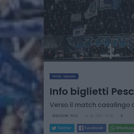
PRIMA SQUADRA
Info biglietti Pes
Verso il match casalingo c
REDAZIONE PS24
26.02.2025 10:03
0
Twitter
Facebook
Whatsap