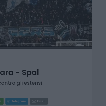
cara - Spal
ontro gli estensi
p
Telegram
Email