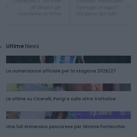
L'amarcord: il Tita show
Colombo: “Meritavamo
all'Olimpico per
il pareggio. Ai ragazzi
mandare ko la Roma
non posso dire nulla”
Ultime
News
La numerazione ufficiale per la stagione 2026/27
Le ultime su Cicerelli, Parigi e sulle altre trattative
Una full immersion pescarese per Simone Fontecchio