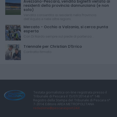
Avezzano-Pescara, vendita biglietti vietata ai
residenti della provincia dannunziana (e non
solo)
Vendita consentita ai residenti nella Provincia
dell’Aquila e nelle altre regioni.
Mercato - Occhio a Valzania, si cerca punta
esperta
Con Di Nardo sempre sul piede di partenza...
Triennale per Christian D'Errico
Contratto firmato
Testata giornalistica on-line registrata presso il
Tribunale di Pescara il 15/07/2014 al n° 146
Registro della Stampa del Tribunale di Pescara n°
7-2014. Editore AREA METROPOLITANA
redazione@pescarasport24.it