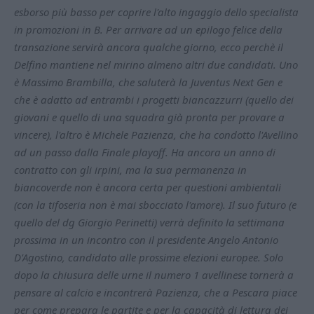
esborso più basso per coprire l'alto ingaggio dello specialista
in promozioni in B. Per arrivare ad un epilogo felice della
transazione servirà ancora qualche giorno, ecco perchè il
Delfino mantiene nel mirino almeno altri due candidati. Uno
è Massimo Brambilla, che saluterà la Juventus Next Gen e
che è adatto ad entrambi i progetti biancazzurri (quello dei
giovani e quello di una squadra già pronta per provare a
vincere), l'altro è Michele Pazienza, che ha condotto l'Avellino
ad un passo dalla Finale playoff. Ha ancora un anno di
contratto con gli irpini, ma la sua permanenza in
biancoverde non è ancora certa per questioni ambientali
(con la tifoseria non è mai sbocciato l'amore). Il suo futuro (e
quello del dg Giorgio Perinetti) verrà definito la settimana
prossima in un incontro con il presidente Angelo Antonio
D'Agostino, candidato alle prossime elezioni europee. Solo
dopo la chiusura delle urne il numero 1 avellinese tornerà a
pensare al calcio e incontrerà Pazienza, che a Pescara piace
per come prepara le partite e per la capacità di lettura dei