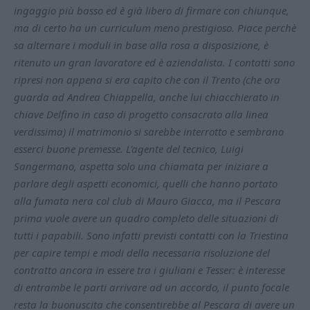
ingaggio più basso ed è già libero di firmare con chiunque,
ma di certo ha un curriculum meno prestigioso. Piace perchè
sa alternare i moduli in base alla rosa a disposizione, è
ritenuto un gran lavoratore ed è aziendalista. I contatti sono
ripresi non appena si era capito che con il Trento (che ora
guarda ad Andrea Chiappella, anche lui chiacchierato in
chiave Delfino in caso di progetto consacrato alla linea
verdissima) il matrimonio si sarebbe interrotto e sembrano
esserci buone premesse. L'agente del tecnico, Luigi
Sangermano, aspetta solo una chiamata per iniziare a
parlare degli aspetti economici, quelli che hanno portato
alla fumata nera col club di Mauro Giacca, ma il Pescara
prima vuole avere un quadro completo delle situazioni di
tutti i papabili. Sono infatti previsti contatti con la Triestina
per capire tempi e modi della necessaria risoluzione del
contratto ancora in essere tra i giuliani e Tesser: è interesse
di entrambe le parti arrivare ad un accordo, il punto focale
resta la buonuscita che consentirebbe al Pescara di avere un