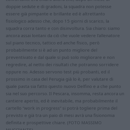
doppie sedute e di gradoni, la squadra non potesse
essere già pimpante e brillante ed è altrettanto
fisiologico adesso che, dopo 15 giorni di scarico, la
squadra corra tanto e con disinvoltura. Sia chiaro: siamo
ancora assai lontani da ciò che vuole vedere l'allenatore
sul piano tecnico, tattico ed anche fisico, però
probabilmente si è ad un punto migliore del
preventivato e dal quale si può solo migliorare e non
regredire, al netto dei risultati che potranno sorridere
oppure no. Adesso servono test più probanti, ed il
prossimo in casa del Perugia già lo è, per valutare di
quale pasta sia fatto questo nuovo Delfino e a che punto
sia nel suo percorso. Il Pescara, insomma, resta ancora un
cantiere aperto, ed è inevitabile, ma probabilmente il
cartello “work in progress” si potrà togliere prima del
previsto e già tra un paio di mesi avrà una fisionomia
definita e prospettive chiare. (FOTO MASSIMO
MUCCIANTE)