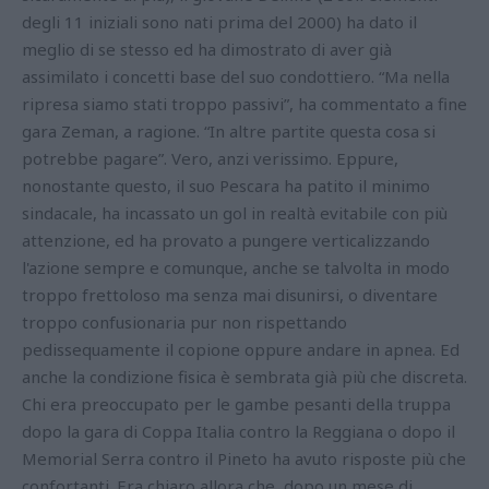
degli 11 iniziali sono nati prima del 2000) ha dato il
meglio di se stesso ed ha dimostrato di aver già
assimilato i concetti base del suo condottiero. “Ma nella
ripresa siamo stati troppo passivi”, ha commentato a fine
gara Zeman, a ragione. “In altre partite questa cosa si
potrebbe pagare”. Vero, anzi verissimo. Eppure,
nonostante questo, il suo Pescara ha patito il minimo
sindacale, ha incassato un gol in realtà evitabile con più
attenzione, ed ha provato a pungere verticalizzando
l'azione sempre e comunque, anche se talvolta in modo
troppo frettoloso ma senza mai disunirsi, o diventare
troppo confusionaria pur non rispettando
pedissequamente il copione oppure andare in apnea. Ed
anche la condizione fisica è sembrata già più che discreta.
Chi era preoccupato per le gambe pesanti della truppa
dopo la gara di Coppa Italia contro la Reggiana o dopo il
Memorial Serra contro il Pineto ha avuto risposte più che
confortanti. Era chiaro allora che, dopo un mese di