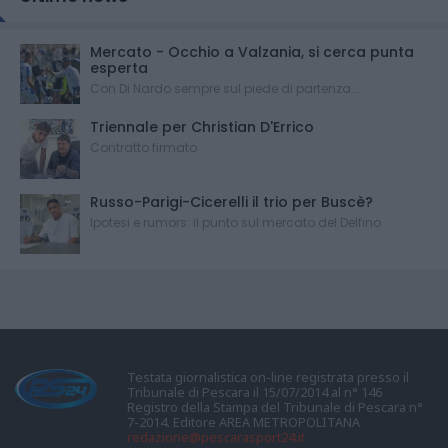
Mercato - Occhio a Valzania, si cerca punta
esperta
Con Di Nardo sempre sul piede di partenza...
Triennale per Christian D'Errico
Contratto firmato
Russo-Parigi-Cicerelli il trio per Buscè?
Ipotesi e rumors: il punto sul mercato del Delfino
Testata giornalistica on-line registrata presso il
Tribunale di Pescara il 15/07/2014 al n° 146
Registro della Stampa del Tribunale di Pescara n°
7-2014. Editore AREA METROPOLITANA
redazione@pescarasport24.it