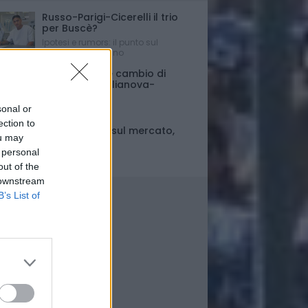
Russo-Parigi-Cicerelli il trio
per Buscè?
Ipotesi e rumors: il punto sul
mercato del Delfino
Porte chiuse e cambio di
orario per Giulianova-
Pescara
sonal or
Ultim'ora
ection to
Fase di stallo sul mercato,
ou may
ma..
 personal
Il punto
out of the
 downstream
B’s List of