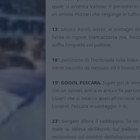
quale si avventa Varone. Il perentorio 
un ottimo Plizzari che respinge in tuffo 
13:
ancora Ascoli. Assist al contagiri d
l’area di rigore biancazzurra ma, fo
soffio l’impatto col pallone;
18’:
punizione di Tremolada sulla linea de
viene raccolto da nessuno ed è bravo Pli
19’: GOOOL PESCARA.
Super gol di Verg
con un tunnel, entra in area e fa parti
Livieri che si insacca quasi all’incrocio
Lonardi. Pescara in vantaggio: 1-0;
23’:
Vergani sfiora il raddoppio. Su un 
male la difesa dell’Ascoli. Sul pallo
miracoloso sul sinistro dell’attaccante