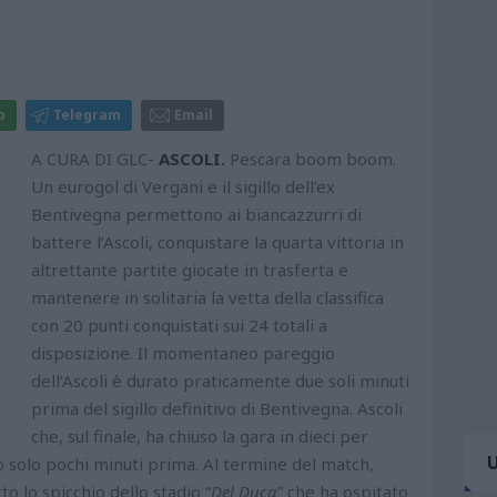
p
Telegram
Email
A CURA DI GLC-
ASCOLI.
Pescara boom boom.
Un eurogol di Vergani e il sigillo dell’ex
Bentivegna permettono ai biancazzurri di
battere l’Ascoli, conquistare la quarta vittoria in
altrettante partite giocate in trasferta e
mantenere in solitaria la vetta della classifica
con 20 punti conquistati sui 24 totali a
disposizione. Il momentaneo pareggio
dell’Ascoli è durato praticamente due soli minuti
prima del sigillo definitivo di Bentivegna. Ascoli
che, sul finale, ha chiuso la gara in dieci per
o solo pochi minuti prima. Al termine del match,
to lo spicchio dello stadio “
Del Duca
” che ha ospitato