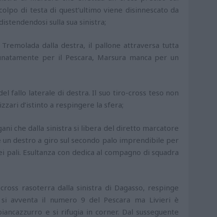
colpo di testa di quest’ultimo viene disinnescato da
distendendosi sulla sua sinistra;
i Tremolada dalla destra, il pallone attraversa tutta
rtunatamente per il Pescara, Marsura manca per un
l fallo laterale di destra. Il suo tiro-cross teso non
zzari d’istinto a respingere la sfera;
ani che dalla sinistra si libera del diretto marcatore
re un destro a giro sul secondo palo imprendibile per
 dei pali. Esultanza con dedica al compagno di squadra
cross rasoterra dalla sinistra di Dagasso, respinge
ne si avventa il numero 9 del Pescara ma Livieri è
 biancazzurro e si rifugia in corner. Dal susseguente