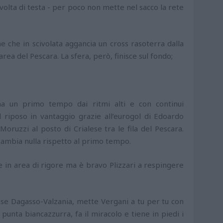
volta di testa - per poco non mette nel sacco la rete
ne che in scivolata aggancia un cross rasoterra dalla
 area del Pescara. La sfera, però, finisce sul fondo;
a un primo tempo dai ritmi alti e con continui
al riposo in vantaggio grazie all’eurogol di Edoardo
Moruzzi al posto di Crialese tra le fila del Pescara.
 cambia nulla rispetto al primo tempo.
e in area di rigore ma è bravo Plizzari a respingere
sse Dagasso-Valzania, mette Vergani a tu per tu con
a punta biancazzurra, fa il miracolo e tiene in piedi i