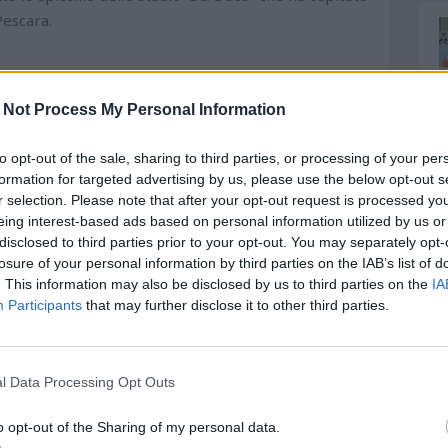
Pescara.
 Not Process My Personal Information
to opt-out of the sale, sharing to third parties, or processing of your per
formation for targeted advertising by us, please use the below opt-out s
r selection. Please note that after your opt-out request is processed y
eing interest-based ads based on personal information utilized by us or
disclosed to third parties prior to your opt-out. You may separately opt-
losure of your personal information by third parties on the IAB’s list of
. This information may also be disclosed by us to third parties on the
IA
Participants
that may further disclose it to other third parties.
sta alla sfida di Ascoli valevole per l’ottava giornata
o incrocio allo stadio “
Del Duca
”, quando – in Serie B
l Data Processing Opt Outs
osero per 2-0 grazie ai gol di Galano e Ceter.
o opt-out of the Sharing of my personal data.