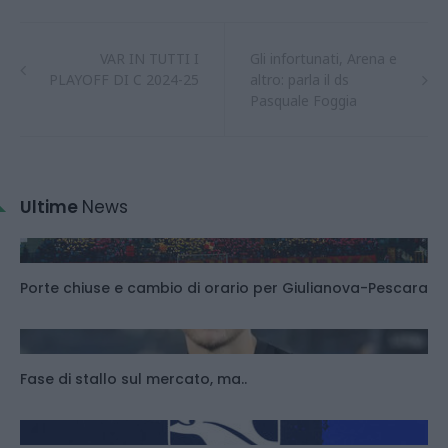
VAR IN TUTTI I
Gli infortunati, Arena e
PLAYOFF DI C 2024-25
altro: parla il ds
Pasquale Foggia
Ultime
News
Porte chiuse e cambio di orario per Giulianova-Pescara
Fase di stallo sul mercato, ma..