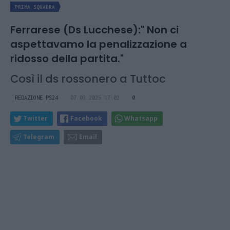
PRIMA SQUADRA
Ferrarese (Ds Lucchese):" Non ci
aspettavamo la penalizzazione a
ridosso della partita."
Così il ds rossonero a Tuttoc
REDAZIONE PS24
07.03.2025 17:02
0
Twitter
Facebook
Whatsapp
Telegram
Email