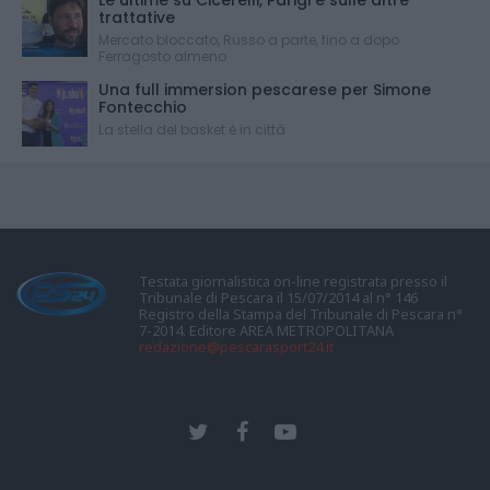
Le ultime su Cicerelli, Parigi e sulle altre
trattative
Mercato bloccato, Russo a parte, fino a dopo
Ferragosto almeno
Una full immersion pescarese per Simone
Fontecchio
La stella del basket è in città
Testata giornalistica on-line registrata presso il
Tribunale di Pescara il 15/07/2014 al n° 146
Registro della Stampa del Tribunale di Pescara n°
7-2014. Editore AREA METROPOLITANA
redazione@pescarasport24.it