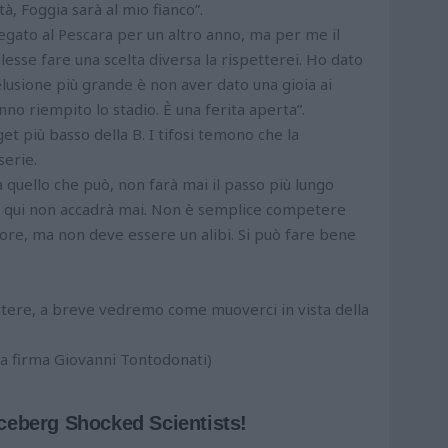
tà, Foggia sarà al mio fianco”.
legato al Pescara per un altro anno, ma per me il
olesse fare una scelta diversa la rispetterei. Ho dato
elusione più grande è non aver dato una gioia ai
nno riempito lo stadio. È una ferita aperta”.
get più basso della B. I tifosi temono che la
serie.
a quello che può, non farà mai il passo più lungo
e qui non accadrà mai. Non è semplice competere
ore, ma non deve essere un alibi. Si può fare bene
ettere, a breve vedremo come muoverci in vista della
 a firma Giovanni Tontodonati)