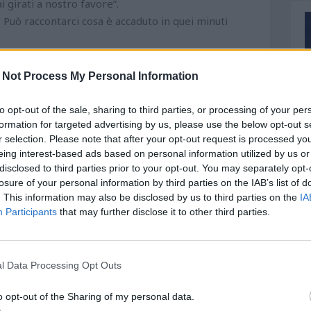
 girati a nostro favore”.
. Può raccontarci cosa è accaduto in quei minuti
nsigne, ma ha avuto un problema al ginocchio e tra
o a Gorgone e ho esultato per l’intervento del Var.
 Not Process My Personal Information
 il pallone in mano, nonostante in campo ci fossero
c) se l’è sentita di calciare e purtroppo è andata
to opt-out of the sale, sharing to third parties, or processing of your per
e detto nulla”.
formation for targeted advertising by us, please use the below opt-out s
r selection. Please note that after your opt-out request is processed y
i non presentarsi sul dischetto.
eing interest-based ads based on personal information utilized by us or
to qui rinunciando a offerte migliori, aveva tutto da
disclosed to third parties prior to your opt-out. You may separately opt-
ia, ancora oggi sta male per quello che è successo.
losure of your personal information by third parties on the IAB’s list of
ia in questi mesi”.
. This information may also be disclosed by us to third parties on the
IA
Participants
that may further disclose it to other third parties.
lo che quando lo abbiamo scelto tutti pensavano che
aldini. La realtà è che non ci siamo presi, parlo in
teriali e di gestione. Ed è stato un peccato”.
l Data Processing Opt Outs
 fosse all’altezza.
o opt-out of the Sharing of my personal data.
r rispettare i parametri bisognava togliere