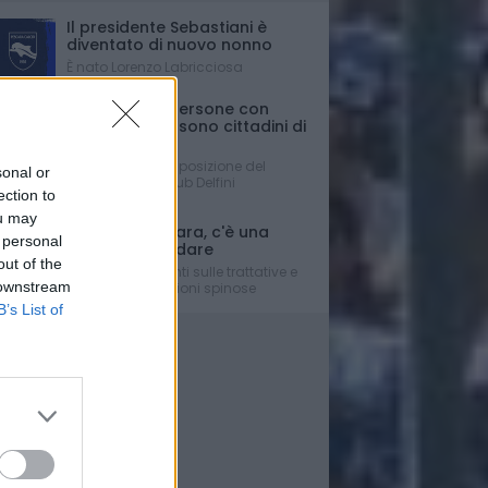
Il presidente Sebastiani è
diventato di nuovo nonno
È nato Lorenzo Labricciosa
Ferrante: "Le persone con
disabilità non sono cittadini di
Serie C....."
La dura presa di posizione del
sonal or
Presidente del Club Delfini
ection to
Determinati
ou may
Mercato Pescara, c'è una
 personal
difesa da blindare
out of the
Gli aggiornamenti sulle trattative e
 downstream
su alcune situazioni spinose
B’s List of