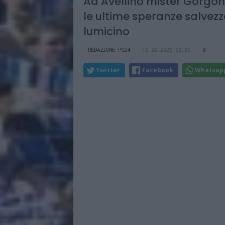
Ad Avellino mister Gorgone
le ultime speranze salvezz
lumicino
REDAZIONE PS24
12.02.2026 08:09
0
Twitter
Facebook
Whatsap