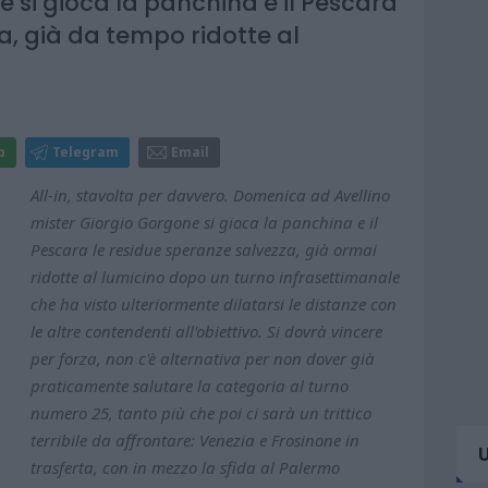
 si gioca la panchina e il Pescara
a, già da tempo ridotte al
p
Telegram
Email
All-in, stavolta per davvero. Domenica ad Avellino
mister Giorgio Gorgone si gioca la panchina e il
Pescara le residue speranze salvezza, già ormai
ridotte al lumicino dopo un turno infrasettimanale
che ha visto ulteriormente dilatarsi le distanze con
le altre contendenti all'obiettivo. Si dovrà vincere
per forza, non c'è alternativa per non dover già
praticamente salutare la categoria al turno
numero 25, tanto più che poi ci sarà un trittico
terribile da affrontare: Venezia e Frosinone in
trasferta, con in mezzo la sfida al Palermo