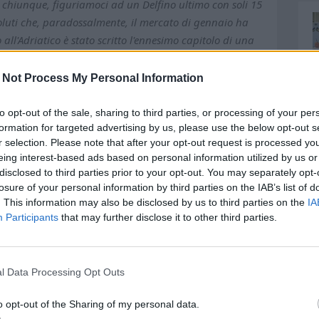
 a chiunque, figuriamoci ad un Delfino ultimo con soli 15
oluti che, paradossalmente, il mercato di gennaio ha
 all'Adriatico è stato scritto l'ennesimo capitolo di una
 incassate, a mantenere perfetta la media di 2 gol presi a
cesima sconfitta in assoluto e la sesta nell'impianto
 Not Process My Personal Information
rra è la peggiore retroguardia di tutti i campionati
el tutto evidente che così non si può andare da nessuna
to opt-out of the sale, sharing to third parties, or processing of your per
formation for targeted advertising by us, please use the below opt-out s
ena abbandonata dopo 4 anni. Il ko contro le Aquile
r selection. Please note that after your opt-out request is processed y
ia incolla delle altre partite, perchè qualche novità c'è
eing interest-based ads based on personal information utilized by us or
ta è stato regalato tutto il primo tempo ad un
disclosed to third parties prior to your opt-out. You may separately opt-
io di qualità, che con grande facilità ha approfittato
losure of your personal information by third parties on the IAB’s list of
isure e distanze tra i reparti e che era stata
. This information may also be disclosed by us to third parties on the
IA
vanti, ma con Olzer terminale offensivo supportato a
Participants
that may further disclose it to other third parties.
ltimo in particolare un pesce fuor d'acqua.
rito solo al 60', Russo - il centravanti arrivato a
e almeno è di ruolo - fuori per tutta la gara: perchè?
l Data Processing Opt Outs
azzo roimantico nella nuova notte da incuboi pescarese.
o opt-out of the Sharing of my personal data.
minimo sindacale di sforzo volitivo della truppa non