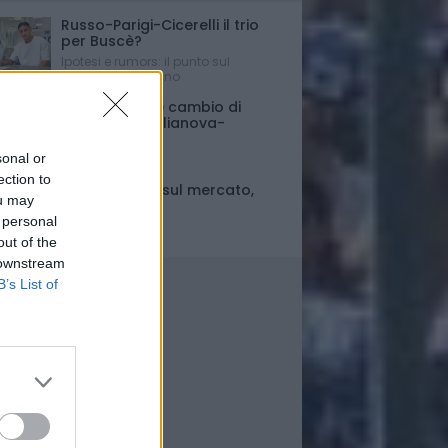
Russo-Parigi-Cicerelli il trio
per Buscè?
Ipotesi e rumors: il punto sul
mercato del Delfino
Porte chiuse e cambio di
orario per Giulianova-
Pescara
sonal or
Ultim'ora
ection to
Fase di stallo sul mercato,
ou may
ma..
 personal
Il punto
out of the
 downstream
B’s List of