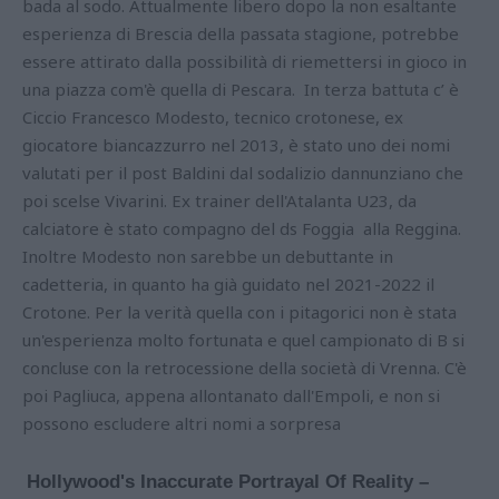
bada al sodo. Attualmente libero dopo la non esaltante
esperienza di Brescia della passata stagione, potrebbe
essere attirato dalla possibilità di riemettersi in gioco in
una piazza com'è quella di Pescara. In terza battuta c’ è
Ciccio Francesco Modesto, tecnico crotonese, ex
giocatore biancazzurro nel 2013, è stato uno dei nomi
valutati per il post Baldini dal sodalizio dannunziano che
poi scelse Vivarini. Ex trainer dell'Atalanta U23, da
calciatore è stato compagno del ds Foggia alla Reggina.
Inoltre Modesto non sarebbe un debuttante in
cadetteria, in quanto ha già guidato nel 2021-2022 il
Crotone. Per la verità quella con i pitagorici non è stata
un'esperienza molto fortunata e quel campionato di B si
concluse con la retrocessione della società di Vrenna. C'è
poi Pagliuca, appena allontanato dall'Empoli, e non si
possono escludere altri nomi a sorpresa