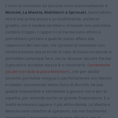
I nomi al momento sul taccuino sono essenzialmente 4:
Moncini, La Mantia, Melchiorri e Sprocati.
Quest'ultimo
non è una prima punta e probabilmente, anche se
gradito, con il modulo ad Albero di Natale non potrebbe
incidere troppo. I rapporti col Parma sono ottimi e
potrebbero portare a qualche nuovo affare alla
riapertura del mercato, ma Sprocati al momento non
sembra essere una priorità. In caso di buona occasione si
potrebbe comunque fare, ma se dovesse lasciare Parma
il giocatore avrebbe mezza B a rincorrerlo.
Certamente
più percorribile la pista Melchiorri
, che per abilità
tecniche potrebbe integrarsi perfettamente con Machin
e Galano: sicuramente meno fisico di Borrelli, ha una
qualità indiscutibile e l'attitudine a giocare con e per la
squadra, pur essendo anche un grande finalizzatore. E a
livello economico appare il più abbordabile. La Mantia e
Moncini sono obiettivi di spessore, ma non facilmente
arpionabili. I loro nomi sono in cima alla lista, ma al