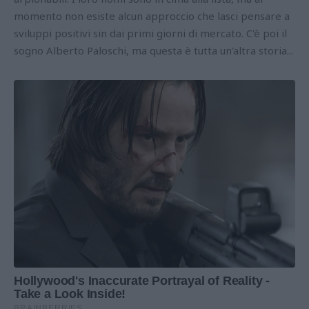
momento non esiste alcun approccio che lasci pensare a
sviluppi positivi sin dai primi giorni di mercato. C'è poi il
sogno Alberto Paloschi, ma questa è tutta un'altra storia...