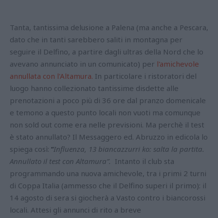
Tanta, tantissima delusione a Palena (ma anche a Pescara,
dato che in tanti sarebbero saliti in montagna per
seguire il Delfino, a partire dagli ultras della Nord che lo
avevano annunciato in un comunicato) per
l'amichevole
annullata con l'Altamura.
In particolare i ristoratori del
luogo hanno collezionato tantissime disdette alle
prenotazioni a poco più di 36 ore dal pranzo domenicale
e temono a questo punto locali non vuoti ma comunque
non sold out come era nelle previsioni. Ma perchè il test
è stato annullato? Il Messaggero ed. Abruzzo in edicola lo
spiega così:
“
Influenza, 13 biancazzurri ko: salta la partita.
Annullato il test con Altamura”.
Intanto il club sta
programmando una nuova amichevole, tra i primi 2 turni
di Coppa Italia (ammesso che il Delfino superi il primo): il
14 agosto di sera si giocherà a Vasto contro i biancorossi
locali. Attesi gli annunci di rito a breve