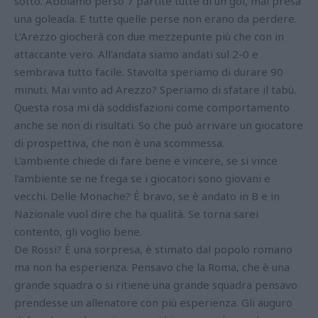
sotto. Abbiamo perso 7 partite tutte di un gol, mai presa
una goleada. E tutte quelle perse non erano da perdere.
L'Arezzo giocherà con due mezzepunte più che con in
attaccante vero. All'andata siamo andati sul 2-0 e
sembrava tutto facile. Stavolta speriamo di durare 90
minuti. Mai vinto ad Arezzo? Speriamo di sfatare il tabù.
Questa rosa mi dà soddisfazioni come comportamento
anche se non di risultati. So che può arrivare un giocatore
di prospettiva, che non è una scommessa.
L'ambiente chiede di fare bene e vincere, se si vince
l'ambiente se ne frega se i giocatori sono giovani e
vecchi. Delle Monache? È bravo, se è andato in B e in
Nazionale vuol dire che ha qualità. Se torna sarei
contento, gli voglio bene.
De Rossi? È una sorpresa, è stimato dal popolo romano
ma non ha esperienza. Pensavo che la Roma, che è una
grande squadra o si ritiene una grande squadra pensavo
prendesse un allenatore con più esperienza. Gli auguro