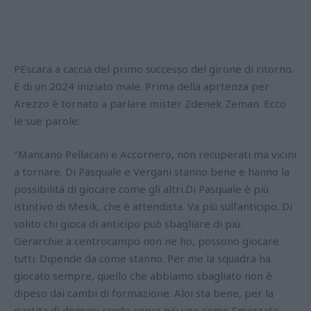
PEscara a caccia del primo successo del girone di ritorno.
E di un 2024 iniziato male. Prima della aprtenza per
Arezzo è tornato a parlare mister Zdenek Zeman. Ecco
le sue parole:
"Mancano Pellacani e Accornero, non recuperati ma vicini
a tornare. Di Pasquale e Vergani stanno bene e hanno la
possibilità di giocare come gli altri.Di Pasquale è più
istintivo di Mesik, che è attendista. Va più sull'anticipo. Di
solito chi gioca di anticipo può sbagliare di più.
Gerarchie a centrocampo non ne ho, possono giocare
tutti. Dipende da come stanno. Per me la squadra ha
giocato sempre, quello che abbiamo sbagliato non è
dipeso dai cambi di formazione. Aloi sta bene, per la
partita di domani credo serva più uno come Squizzato