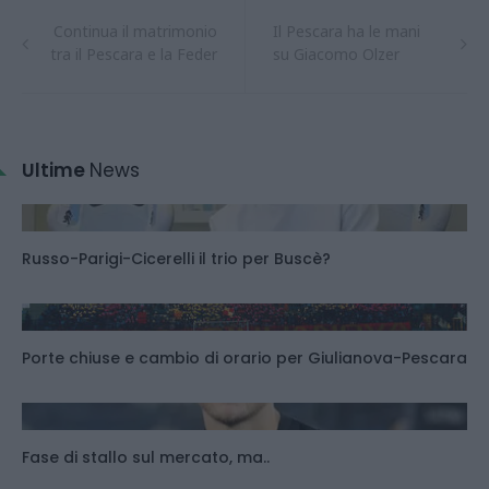
Continua il matrimonio
Il Pescara ha le mani
tra il Pescara e la Feder
su Giacomo Olzer
Ultime
News
Russo-Parigi-Cicerelli il trio per Buscè?
Porte chiuse e cambio di orario per Giulianova-Pescara
Fase di stallo sul mercato, ma..