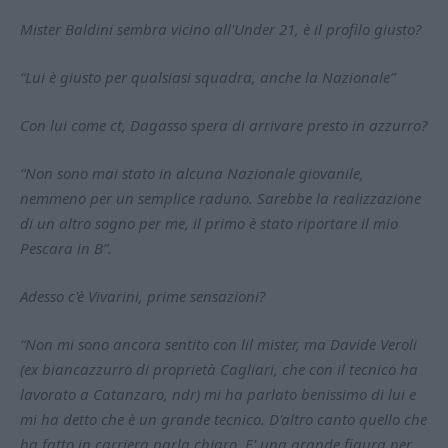
Mister Baldini sembra vicino all'Under 21, è il profilo giusto?
“Lui è giusto per qualsiasi squadra, anche la Nazionale”
Con lui come ct, Dagasso spera di arrivare presto in azzurro?
“Non sono mai stato in alcuna Nazionale giovanile,
nemmeno per un semplice raduno. Sarebbe la realizzazione
di un altro sogno per me, il primo è stato riportare il mio
Pescara in B”.
Adesso c'è Vivarini, prime sensazioni?
“Non mi sono ancora sentito con lil mister, ma Davide Veroli
(ex biancazzurro di proprietà Cagliari, che con il tecnico ha
lavorato a Catanzaro, ndr) mi ha parlato benissimo di lui e
mi ha detto che è un grande tecnico. D'altro canto quello che
ha fatto in carriera parla chiaro. E' una grande figura per