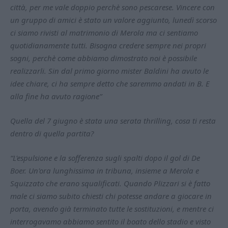
città, per me vale doppio perchè sono pescarese. Vincere con
un gruppo di amici è stato un valore aggiunto, lunedì scorso
ci siamo rivisti al matrimonio di Merola ma ci sentiamo
quotidianamente tutti. Bisogna credere sempre nei propri
sogni, perchè come abbiamo dimostrato noi è possibile
realizzarli. Sin dal primo giorno mister Baldini ha avuto le
idee chiare, ci ha sempre detto che saremmo andati in B. E
alla fine ha avuto ragione”
Quella del 7 giugno è stata una serata thrilling, cosa ti resta
dentro di quella partita?
“L'espulsione e la sofferenza sugli spalti dopo il gol di De
Boer. Un'ora lunghissima in tribuna, insieme a Merola e
Squizzato che erano squalificati. Quando Plizzari si è fatto
male ci siamo subito chiesti chi potesse andare a giocare in
porta, avendo già terminato tutte le sostituzioni, e mentre ci
interrogavamo abbiamo sentito il boato dello stadio e visto