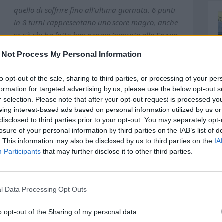
quello di soffrire fino all'ultima giornata. 6 punti
in 8 turni rappresentano uno score magro, anche
se c'è chi ha fatto ben peggio (pensate allo Spezia
dra costruita per riprovare la scalata, ultima a quota
 Not Process My Personal Information
 5 gare in casa e che fuori sei sempre stato battuto,
va e Sampdoria). Del Delfino preoccupano la fragilità
to opt-out of the sale, sharing to third parties, or processing of your per
 piano tattico, i tanti, anzi troppi errori individuali e
formation for targeted advertising by us, please use the below opt-out s
sate (16 in 8 uscite, alla media di 2 a match) e
r selection. Please note that after your opt-out request is processed y
non nei finali di partita sulla forza della disperazione,
eing interest-based ads based on personal information utilized by us or
disclosed to third parties prior to your opt-out. You may separately opt-
i e non si ha nulla da perdere. In questo campionato si
losure of your personal information by third parties on the IAB’s list of
circostanze, con Venezia, Sudtirol e, appunto, Carrarese
. This information may also be disclosed by us to third parties on the
IA
contro l'Empoli, che aveva un po' illuso tutti ma che con
Participants
that may further disclose it to other third parties.
 anche perchè i toscani sono stati i primi in B a
 che dopo il ko nel derby ligure ha allontanato mister
re dal minuto 68. Il segnale è chiaro: la banda Vivarini
l Data Processing Opt Outs
 partite in casa, mentre in trasferta ha mostrato un
rittura a passare in vantaggio in 2 circostanze (al
o opt-out of the Sharing of my personal data.
) e raddrizzando la gara di Mantova fino alla beffa