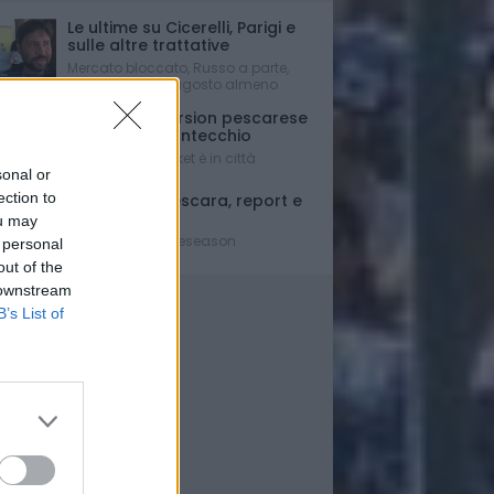
Le ultime su Cicerelli, Parigi e
sulle altre trattative
Mercato bloccato, Russo a parte,
fino a dopo Ferragosto almeno
Una full immersion pescarese
per Simone Fontecchio
La stella del basket è in città
sonal or
ection to
Giulianova-Pescara, report e
tabellino
ou may
Penultimo test preseason
 personal
out of the
 downstream
B’s List of