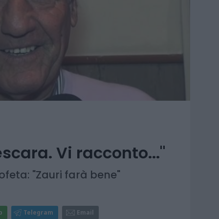
cara. Vi racconto..."
rofeta: "Zauri farà bene"
p
Telegram
Email