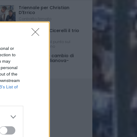
Triennale per Christian
D'Errico
Contratto firmato
Russo-Parigi-Cicerelli il trio
per Buscè?
Ipotesi e rumors: il punto sul
mercato del Delfino
sonal or
ection to
Porte chiuse e cambio di
orario per Giulianova-
ou may
Pescara
 personal
Ultim'ora
out of the
 downstream
B’s List of