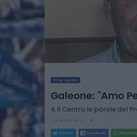
PRIMA SQUADRA
Galeone: "Amo Pes
A Il Centro le parole del P
24.06.2019 09:33
0
Twitter
Facebook
Whatsap