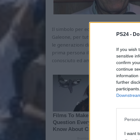
Il simbolo per eccellenza di una Pescara
PS24 -
Do
Galeone, per tutti "Il Profeta" o "Il Me
le generazioni di tifosi. Ed è un indolo 
If you wish 
prima persona il suo Delfino ma che, tra
sensitive in
conosciuto ed amato un Pescara che ha f
confirm you
continue se
information 
further disc
participants
Downstream 
Persona
I want t