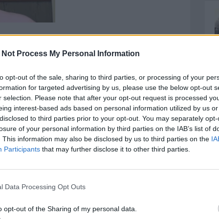
 godereccia e di un Delfino vincente: Giovanni
 Not Process My Personal Information
ssia", è un uomo che attraversa trasversalmente tutte
anche per i più giovani, che non hanno vissuto in
to opt-out of the sale, sharing to third parties, or processing of your per
mite i racconti dei padri o dei nonni, hanno
formation for targeted advertising by us, please use the below opt-out s
atto storia.
r selection. Please note that after your opt-out request is processed y
eing interest-based ads based on personal information utilized by us or
disclosed to third parties prior to your opt-out. You may separately opt-
losure of your personal information by third parties on the IAB’s list of
. This information may also be disclosed by us to third parties on the
IA
Participants
that may further disclose it to other third parties.
l Data Processing Opt Outs
o opt-out of the Sharing of my personal data.