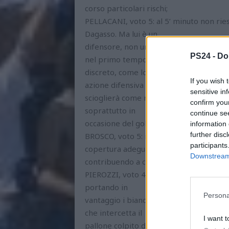
corso particolari rischi;
PELLACANI, voto 5: al 5’ minuto non riesc
Dagasso. Ma lui è un
difensore, non un attaccante, e dovrebb
PS24 -
Do
nel primo tempo
discreto, come lo fanno anche i suoi com
If you wish 
azione difensiva si
sensitive in
scioglierà come neve al sole, facendo co
confirm you
soprattutto in
continue se
occasione del gol vittoria ascolano siglat
information 
further disc
BROSCO, voto 5: idem con Pellacani. Bros
participants
copertura adeguata
Downstream 
contribuendo a consentire le incursioni 
PIEROZZI, voto 4: nel bene e nel male è l
portando in
Persona
vantaggio i biancazzurri. Poi, al 50’, in
che intercetta il
I want t
pallone colpito di testa da D’Uffizi. Sare