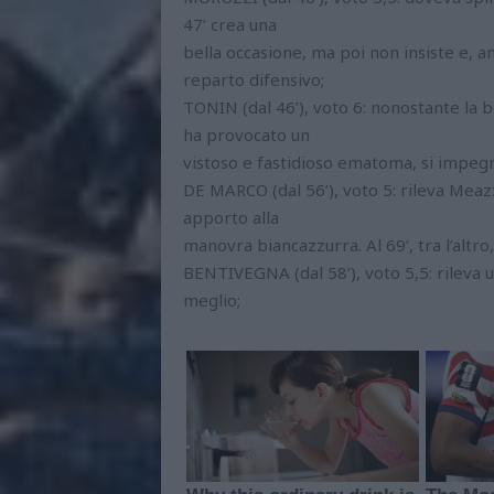
47’ crea una
bella occasione, ma poi non insiste e, a
reparto difensivo;
TONIN (dal 46’), voto 6: nonostante la b
ha provocato un
vistoso e fastidioso ematoma, si impegna
DE MARCO (dal 56’), voto 5: rileva Mea
apporto alla
manovra biancazzurra. Al 69’, tra l’alt
BENTIVEGNA (dal 58’), voto 5,5: rileva 
meglio;