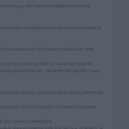
rimo tempo, non ravvisata dall’arbitro. All’89’
oss invitante che Dagasso per poco non mandava in
’ottima punizione che Pierozzi devierà in rete,
, come spesso accade, la sua azione svanirà;
come punta centrale, rilevando l’acciaccato Tonin,
 dal primo minuto, sgombrando le solite polemiche
cazzurro, ma non ha colto sfruttato l’occasione
58’ per una noia muscolare;
gere maggiormente sulla sua fascia e, in effetti, al