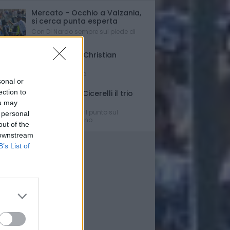
Mercato - Occhio a Valzania,
si cerca punta esperta
Con Di Nardo sempre sul piede di
partenza...
Triennale per Christian
D'Errico
Contratto firmato
sonal or
ection to
Russo-Parigi-Cicerelli il trio
per Buscè?
ou may
Ipotesi e rumors: il punto sul
 personal
mercato del Delfino
out of the
 downstream
B’s List of