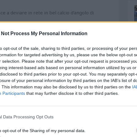
e a deviare in rete in bel calcio d’angolo di
e difendere la sua porta. Lo fa discretamente solo
 Not Process My Personal Information
pagni di reparto. Nella ripresa, invece, la sua
to opt-out of the sale, sharing to third parties, or processing of your per
formation for targeted advertising by us, please use the below opt-out s
rrere diversi rischi alla formazione biancazzurra,
r selection. Please note that after your opt-out request is processed y
eing interest-based ads based on personal information utilized by us or
o al 91’;
disclosed to third parties prior to your opt-out. You may separately opt-
losure of your personal information by third parties on the IAB’s list of
co, specie, nella ripresa non ha fornito la
. This information may also be disclosed by us to third parties on the
IA
Participants
that may further disclose it to other third parties.
avversarie;
’uomo partita. Prima, al 26’, sblocca il risultato
l Data Processing Opt Outs
terviene in maniera scoordinata, alzando il braccio
o opt-out of the Sharing of my personal data.
bbe stato un rigore solare per l’Ascoli, ma l’arbitro