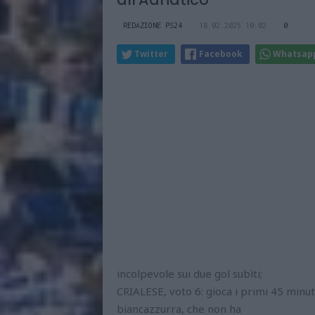
REDAZIONE PS24
18.02.2025 10:02
0
Twitter
Facebook
Whatsap
incolpevole sui due gol subìti;
CRIALESE, voto 6: gioca i primi 45 minut
biancazzurra, che non ha