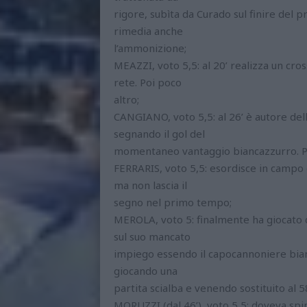
rigore, subìta da Curado sul finire del p
rimedia anche
l’ammonizione;
MEAZZI, voto 5,5: al 20’ realizza un cr
rete. Poi poco
altro;
CANGIANO, voto 5,5: al 26’ è autore dell
segnando il gol del
momentaneo vantaggio biancazzurro. Poi
FERRARIS, voto 5,5: esordisce in campo 
ma non lascia il
segno nel primo tempo;
MEROLA, voto 5: finalmente ha giocato
sul suo mancato
impiego essendo il capocannoniere bian
giocando una
partita scialba e venendo sostituito al 
MORUZZI (dal 46’), voto 5,5: doveva spin