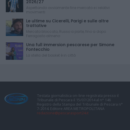
2026/27
Aspettando ovviamente fine mercato e i relativi
movimenti
Le ultime su Cicerelli, Parigi e sulle altre
trattative
Mercato bloccato, Russo a parte, fino a dopo
Ferragosto almeno
Una full immersion pescarese per Simone
Fontecchio
La stella del basket è in città
Testata giornalistica on-line registrata presso il
Tribunale di Pescara il 15/07/2014 al n° 146
Registro della Stampa del Tribunale di Pescara n°
7-2014. Editore AREA METROPOLITANA
redazione@pescarasport24.it