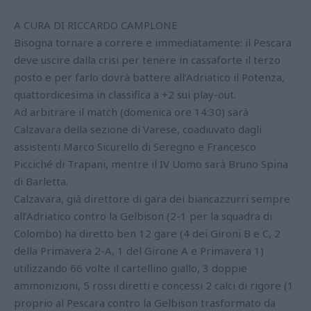
A CURA DI RICCARDO CAMPLONE
Bisogna tornare a correre e immediatamente: il Pescara
deve uscire dalla crisi per tenere in cassaforte il terzo
posto e per farlo dovrà battere all’Adriatico il Potenza,
quattordicesima in classifica a +2 sui play-out.
Ad arbitrare il match (domenica ore 14:30) sarà
Calzavara della sezione di Varese, coadiuvato dagli
assistenti Marco Sicurello di Seregno e Francesco
Picciché di Trapani, mentre il IV Uomo sarà Bruno Spina
di Barletta.
Calzavara, già direttore di gara dei biancazzurri sempre
all’Adriatico contro la Gelbison (2-1 per la squadra di
Colombo) ha diretto ben 12 gare (4 dei Gironi B e C, 2
della Primavera 2-A, 1 del Girone A e Primavera 1)
utilizzando 66 volte il cartellino giallo, 3 doppie
ammonizioni, 5 rossi diretti e concessi 2 calci di rigore (1
proprio al Pescara contro la Gelbison trasformato da