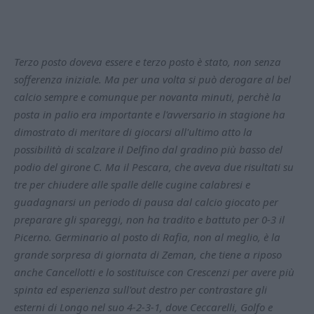
Terzo posto doveva essere e terzo posto è stato, non senza
sofferenza iniziale. Ma per una volta si può derogare al bel
calcio sempre e comunque per novanta minuti, perchè la
posta in palio era importante e l'avversario in stagione ha
dimostrato di meritare di giocarsi all'ultimo atto la
possibilità di scalzare il Delfino dal gradino più basso del
podio del girone C. Ma il Pescara, che aveva due risultati su
tre per chiudere alle spalle delle cugine calabresi e
guadagnarsi un periodo di pausa dal calcio giocato per
preparare gli spareggi, non ha tradito e battuto per 0-3 il
Picerno. Germinario al posto di Rafia, non al meglio, è la
grande sorpresa di giornata di Zeman, che tiene a riposo
anche Cancellotti e lo sostituisce con Crescenzi per avere più
spinta ed esperienza sull'out destro per contrastare gli
esterni di Longo nel suo 4-2-3-1, dove Ceccarelli, Golfo e