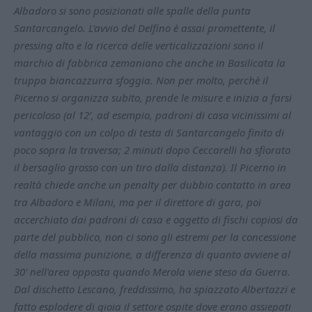
Albadoro si sono posizionati alle spalle della punta
Santarcangelo. L'avvio del Delfino è assai promettente, il
pressing alto e la ricerca delle verticalizzazioni sono il
marchio di fabbrica zemaniano che anche in Basilicata la
truppa biancazzurra sfoggia. Non per molto, perchè il
Picerno si organizza subito, prende le misure e inizia a farsi
pericoloso (al 12’, ad esempio, padroni di casa vicinissimi al
vantaggio con un colpo di testa di Santarcangelo finito di
poco sopra la traversa; 2 minuti dopo Ceccarelli ha sfiorato
il bersaglio grosso con un tiro dalla distanza). Il Picerno in
realtà chiede anche un penalty per dubbio contatto in area
tra Albadoro e Milani, ma per il direttore di gara, poi
accerchiato dai padroni di casa e oggetto di fischi copiosi da
parte del pubblico, non ci sono gli estremi per la concessione
della massima punizione, a differenza di quanto avviene al
30' nell'area opposta quando Merola viene steso da Guerra.
Dal dischetto Lescano, freddissimo, ha spiazzato Albertazzi e
fatto esplodere di gioia il settore ospite dove erano assiepati