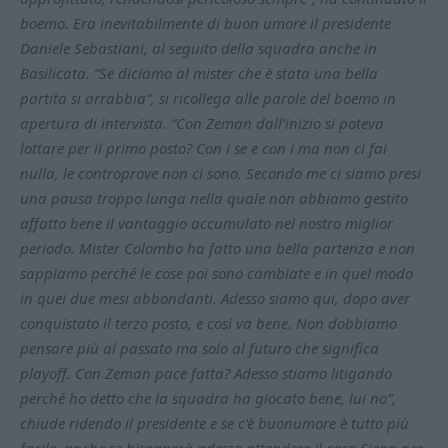
boemo. Era inevitabilmente di buon umore il presidente
Daniele Sebastiani, al seguito della squadra anche in
Basilicata. “Se diciamo al mister che è stata una bella
partita si arrabbia”, si ricollega alle parole del boemo in
apertura di intervista. “Con Zeman dall’inizio si poteva
lottare per il primo posto? Con i se e con i ma non ci fai
nulla, le controprove non ci sono. Secondo me ci siamo presi
una pausa troppo lunga nella quale non abbiamo gestito
affatto bene il vantaggio accumulato nel nostro miglior
periodo. Mister Colombo ha fatto una bella partenza e non
sappiamo perché le cose poi sono cambiate e in quel modo
in quei due mesi abbondanti. Adesso siamo qui, dopo aver
conquistato il terzo posto, e così va bene. Non dobbiamo
pensare più al passato ma solo al futuro che significa
playoff. Con Zeman pace fatta? Adesso stiamo litigando
perché ho detto che la squadra ha giocato bene, lui no”,
chiude ridendo il presidente e se c'è buonumore è tutto più
facile, anche se bisognerà adesso attendere il caso Siena per