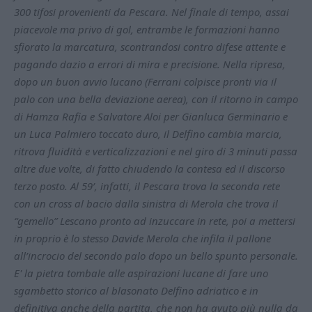
300 tifosi provenienti da Pescara. Nel finale di tempo, assai
piacevole ma privo di gol, entrambe le formazioni hanno
sfiorato la marcatura, scontrandosi contro difese attente e
pagando dazio a errori di mira e precisione. Nella ripresa,
dopo un buon avvio lucano (Ferrani colpisce pronti via il
palo con una bella deviazione aerea), con il ritorno in campo
di Hamza Rafia e Salvatore Aloi per Gianluca Germinario e
un Luca Palmiero toccato duro, il Delfino cambia marcia,
ritrova fluidità e verticalizzazioni e nel giro di 3 minuti passa
altre due volte, di fatto chiudendo la contesa ed il discorso
terzo posto. Al 59’, infatti, il Pescara trova la seconda rete
con un cross al bacio dalla sinistra di Merola che trova il
“gemello” Lescano pronto ad inzuccare in rete, poi a mettersi
in proprio è lo stesso Davide Merola che infila il pallone
all’incrocio del secondo palo dopo un bello spunto personale.
E' la pietra tombale alle aspirazioni lucane di fare uno
sgambetto storico al blasonato Delfino adriatico e in
definitiva anche della partita, che non ha avuto più nulla da