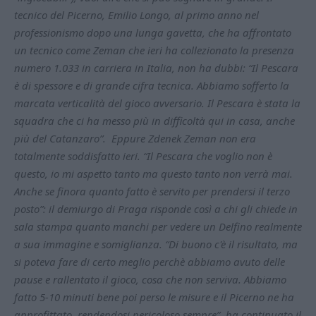
tecnico del Picerno, Emilio Longo, al primo anno nel
professionismo dopo una lunga gavetta, che ha affrontato
un tecnico come Zeman che ieri ha collezionato la presenza
numero 1.033 in carriera in Italia, non ha dubbi: “Il Pescara
è di spessore e di grande cifra tecnica. Abbiamo sofferto la
marcata verticalità del gioco avversario. Il Pescara è stata la
squadra che ci ha messo più in difficoltà qui in casa, anche
più del Catanzaro”. Eppure Zdenek Zeman non era
totalmente soddisfatto ieri. “Il Pescara che voglio non è
questo, io mi aspetto tanto ma questo tanto non verrà mai.
Anche se finora quanto fatto è servito per prendersi il terzo
posto”: il demiurgo di Praga risponde così a chi gli chiede in
sala stampa quanto manchi per vedere un Delfino realmente
a sua immagine e somiglianza. “Di buono c'è il risultato, ma
si poteva fare di certo meglio perchè abbiamo avuto delle
pause e rallentato il gioco, cosa che non serviva. Abbiamo
fatto 5-10 minuti bene poi perso le misure e il Picerno ne ha
approfittato, rendendosi pericoloso sempre”, ha continuato il