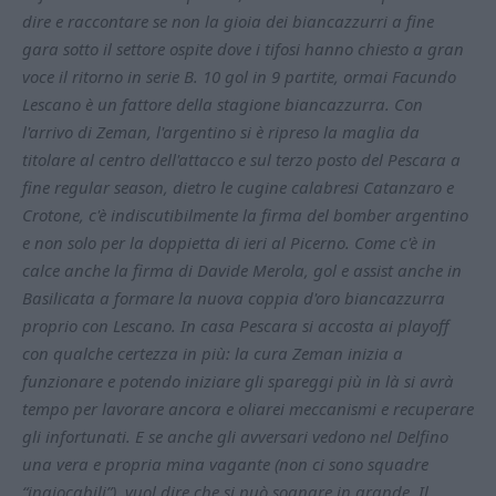
dire e raccontare se non la gioia dei biancazzurri a fine
gara sotto il settore ospite dove i tifosi hanno chiesto a gran
voce il ritorno in serie B. 10 gol in 9 partite, ormai Facundo
Lescano è un fattore della stagione biancazzurra. Con
l'arrivo di Zeman, l'argentino si è ripreso la maglia da
titolare al centro dell'attacco e sul terzo posto del Pescara a
fine regular season, dietro le cugine calabresi Catanzaro e
Crotone, c'è indiscutibilmente la firma del bomber argentino
e non solo per la doppietta di ieri al Picerno. Come c'è in
calce anche la firma di Davide Merola, gol e assist anche in
Basilicata a formare la nuova coppia d'oro biancazzurra
proprio con Lescano. In casa Pescara si accosta ai playoff
con qualche certezza in più: la cura Zeman inizia a
funzionare e potendo iniziare gli spareggi più in là si avrà
tempo per lavorare ancora e oliarei meccanismi e recuperare
gli infortunati. E se anche gli avversari vedono nel Delfino
una vera e propria mina vagante (non ci sono squadre
“ingiocabili”), vuol dire che si può sognare in grande. Il