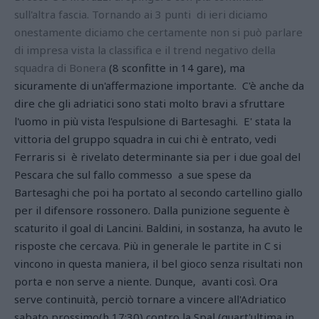
sull'altra fascia. Tornando ai 3 punti di ieri diciamo
onestamente diciamo che certamente non si può parlare
di impresa vista la classifica e il trend negativo della
squadra di Bonera
(8 sconfitte in 14 gare), ma
sicuramente di un'affermazione importante. C'è anche da
dire che gli adriatici sono stati molto bravi a sfruttare
l'uomo in più vista l'espulsione di Bartesaghi. E' stata la
vittoria del gruppo squadra in cui chi è entrato, vedi
Ferraris si è rivelato determinante sia per i due goal del
Pescara che sul fallo commesso a sue spese da
Bartesaghi che poi ha portato al secondo cartellino giallo
per il difensore rossonero. Dalla punizione seguente è
scaturito il goal di Lancini. Baldini, in sostanza, ha avuto le
risposte che cercava. Più in generale le partite in C si
vincono in questa maniera, il bel gioco senza risultati non
porta e non serve a niente. Dunque, avanti così. Ora
serve continuità, perciò tornare a vincere all'Adriatico
sabato prossimo(h 17:30) contro la Spal (quart'ultima in