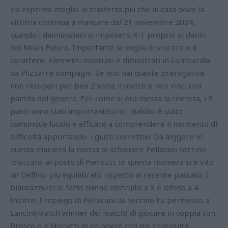
sia esprima meglio in trasferta più che in casa dove la
vittoria continua a mancare dal 21 novembre 2024,
quando i dannunziani si imposero 4-1 proprio ai danni
del Milan Futuro. Importante la voglia di vincere e il
carattere, elementi mostrati e dimostrati in Lombardia
da Plizzari e compagni. Se non hai queste prerogative
non recuperi per ben 2 volte il match e non vinci una
partita del genere. Per come si era messa la contesa, i 3
punti sono stati importantissimi. Baldini è stato
comunque lucido e efficace a comprendere il momento di
difficoltà apportando i giusti correttivi. Da leggere in
questa maniera la mossa di schierare Pellacani terzino
‘bloccato’ al posto di Pierozzi. In questa maniera si è vito
un Delfino più equilibrato rispetto al recente passato. I
biancazzurri di fatto hanno costruito a 3 e difeso a 4.
Inoltre, l'impiego di Pellacani da terzino ha permesso a
Lancini(match winner del match) di giocare in coppia con
Brosco e a Moruzzi di spingere con più continuità