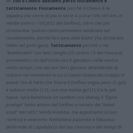
sé:
con il Chievo abbiamo perso fisicamente e
tatticamente.
Fisicamente
perchè il Chievo è la
squadra che corre di più in serie A (circa 109,165 km. in
media contro i 105,852 del Delfino), oltre che più
strutturata: “
pulcini contro primavera sembrava nel
riscaldamento, perché loro sono delle bestie
” (ha dichiarato
Oddo nel post-gara).
Tatticamente
perchè ci ha
“
bombardati
” con lanci lunghi (25 contro i 5 del Pescara)
pressandoci sin dall’inizio con 3 giocatori nella nostra
metà campo, così da non farci giocare, attendendo di
colpirci nel momento in cui ci siamo sbilanciati troppo in
avanti.
Sta di fatto che finora il Delfino segna poco (5 gol)
e subisce molto (12), con una media gol (1) tra le più
basse. Sarà Bahebeck (in tandem con Manaj) il “
figliol
prodigo
” tanto atteso dal Delfino e inviato dal “
talent
scout
” Verratti? Sembrerebbe, ma aspettiamo (il suo
rientro) e vedremo.
Nell’attesa paziente e fiduciosa
dell’erede di Lapadula (o del suo ritorno) e dei tempi di