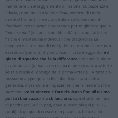
mantenere un atteggiamento di razionalità, pazienza e
fiducia, come mostra la “
psicologia positiva
” di Oddo
(mental trainer), che evita gli alibi, sottolineando il
“
bicchiere mezzo pieno
” e lavorando per migliorare quello
“
mezzo vuoto
” (le specifiche difficoltà tecniche, tattiche,
fisiche e mentali, sia individuali che di squadra).
La
diagnosi e la terapia (di Oddo) del resto sono chiare: non
essendoci (per ora) il “
fuoriclasse
”, il valore aggiunto,
è il
gioco di squadra che fa la differenza
e quando l’unione
in campo cala (o manca) si rischia di perdere, soprattutto
se sale l’ansia e l’obbligo della prima vittoria.
A tutto ciò
possiamo aggiungere la filosofia di questa squadra
generosa, insaziabile e impaziente, che la rende “
bella e
sprecona
”:
voler vincere e fare risultato fino all’ultimo
porta i biancazzurri a sbilanciarsi,
soprattutto nei finali
di partita (dal 60° in poi), dove subisce più gol (9 su 12
totali).
Urge quindi crescere in pazienza, furbizia ed
esperienza, imparando dagli errori (per diventare