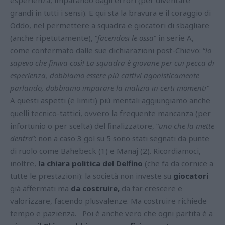
grandi in tutti i sensi).
E qui sta la bravura e il coraggio di
Oddo, nel permettere a squadra e giocatori di sbagliare
(anche ripetutamente), “
facendosi le ossa
” in serie A,
come confermato dalle sue dichiarazioni post-Chievo: “
lo
sapevo che finiva così!
La squadra è giovane per cui pecca di
esperienza, dobbiamo essere più cattivi agonisticamente
parlando, dobbiamo imparare la malizia in certi momenti"
A questi aspetti (e limiti) più mentali aggiungiamo anche
quelli tecnico-tattici, ovvero la frequente mancanza (per
infortunio o per scelta) del finalizzatore, “
uno che la mette
dentro
”: non a caso 3 gol su 5 sono stati segnati da punte
di ruolo come Bahebeck (1) e Manaj (2).
Ricordiamoci,
inoltre,
la chiara politica del Delfino
(che fa da cornice a
tutte le prestazioni): la società non investe su
giocatori
già affermati ma
da costruire,
da far crescere e
valorizzare, facendo plusvalenze. Ma costruire richiede
tempo e pazienza.
Poi è anche vero che ogni partita è a