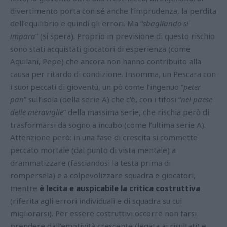
divertimento porta con sé anche l’imprudenza, la perdita
dell’equilibrio e quindi gli errori. Ma “
sbagliando si
impara
” (si spera).
Proprio in previsione di questo rischio
sono stati acquistati giocatori di esperienza (come
Aquilani, Pepe) che ancora non hanno contribuito alla
causa per ritardo di condizione.
Insomma, un Pescara con
i suoi peccati di gioventù, un pò come l’ingenuo “
peter
pan
” sull’isola (della serie A) che c’è, con i tifosi “
nel paese
delle meraviglie
” della massima serie, che rischia però di
trasformarsi da sogno a incubo (come l’ultima serie A).
Attenzione però: in una fase di crescita
si commette
peccato mortale (dal punto di vista mentale) a
drammatizzare (fasciandosi la testa prima di
rompersela) e a colpevolizzare squadra e giocatori,
mentre
è lecita e auspicabile la critica costruttiva
(riferita agli errori individuali e di squadra su cui
migliorarsi).
Per essere costruttivi occorre non farsi
prendere dall’emotività crescente (legata ai risultati) e