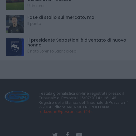
Ultim'ora
Fase di stallo sul mercato, ma..
Il punto
Il presidente Sebastiani è diventato di nuovo
nonno
È nato Lorenzo Labricciosa
Testata giornalistica on-line registrata presso il
Tribunale di Pescara il 15/07/2014 al n° 146
Registro della Stampa del Tribunale di Pescara n°
7-2014. Editore AREA METROPOLITANA
redazione@pescarasport24.it