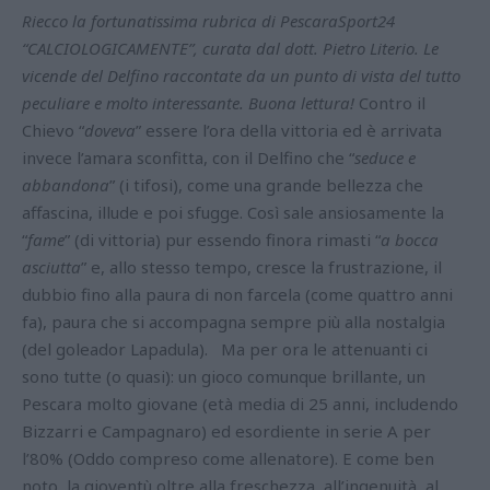
Riecco la fortunatissima rubrica di PescaraSport24
“CALCIOLOGICAMENTE”, curata dal dott. Pietro Literio. Le
vicende del Delfino raccontate da un punto di vista del tutto
peculiare e molto interessante. Buona lettura!
Contro il
Chievo “
doveva
” essere l’ora della vittoria ed è arrivata
invece l’amara sconfitta, con il Delfino che “
seduce e
abbandona
” (i tifosi), come una grande bellezza che
affascina, illude e poi sfugge.
Così sale ansiosamente la
“
fame
” (di vittoria) pur essendo finora rimasti “
a bocca
asciutta
” e, allo stesso tempo, cresce la frustrazione, il
dubbio fino alla paura di non farcela (come quattro anni
fa), paura che si accompagna sempre più alla nostalgia
(del goleador Lapadula).
Ma per ora le attenuanti ci
sono tutte (o quasi): un gioco comunque brillante, un
Pescara molto giovane (età media di 25 anni, includendo
Bizzarri e Campagnaro) ed esordiente in serie A per
l’80% (Oddo compreso come allenatore). E come ben
noto, la gioventù oltre alla freschezza, all’ingenuità, al