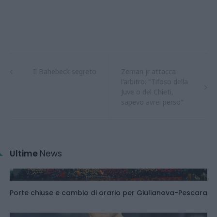
Il Bahebeck segreto
Zeman jr attacca
l'arbitro: "Tifoso della
Juve o del Chieti,
sapevo avrei perso"
Ultime
News
Porte chiuse e cambio di orario per Giulianova-Pescara