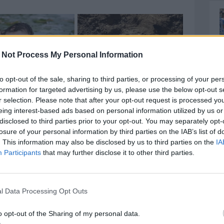
 Not Process My Personal Information
to opt-out of the sale, sharing to third parties, or processing of your per
formation for targeted advertising by us, please use the below opt-out s
r selection. Please note that after your opt-out request is processed y
eing interest-based ads based on personal information utilized by us or
disclosed to third parties prior to your opt-out. You may separately opt-
losure of your personal information by third parties on the IAB’s list of
lì F.C. Il difensore classe 1987 vestirà a partire da
. This information may also be disclosed by us to third parties on the
IA
entando un’aggiunta di assoluta qualità nel reparto
Participants
that may further disclose it to other third parties.
 il miglior in bocca al lupo per una prossima annata
adra.
l Data Processing Opt Outs
un ritorno al Morgagni. Fu protagonista con la maglia
no e mezzo nelle stagioni 2013/14 e 14/15. Poi una
o opt-out of the Sharing of my personal data.
B con le maglie di Sant’Arcangelo, Lecce, Trapani,