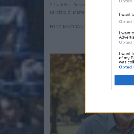
Opted 
Cittadella, Pescara e Monopoli. Un u
servizio di Mister Antonioli.
I want t
Opted 
FOTO MUCCIANTE
I want 
Advertis
Opted 
I want t
of my P
was col
Opted 