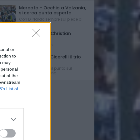
Mercato - Occhio a Valzania,
si cerca punta esperta
Con Di Nardo sempre sul piede di
partenza...
Triennale per Christian
D'Errico
Contratto firmato
sonal or
ection to
Russo-Parigi-Cicerelli il trio
per Buscè?
ou may
Ipotesi e rumors: il punto sul
 personal
mercato del Delfino
out of the
 downstream
B’s List of