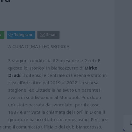
p
Telegram
Email
A CURA DI MATTEO SBORGIA
3 stagioni condite da 62 presenze e 2 reti. E'
questo lo ‘storico’ in biancazzurro di
Mirko
Drudi
. il difensore centrale di Cesena è stato in
riva all'Adriatico dal 2019 al 2022. La scorsa
stagione l'ex Cittadella ha avuto un parentesi
avara di soddisfazioni al Monopoli. Poi, dopo
un'estate passata da svincolato, per il classe
1987 è arrivata la chiamata del Forlì in D che il
giocatore ha accettato con entusiasmo. Per lui si
niamo il comunicato ufficiale del club biancorosso.